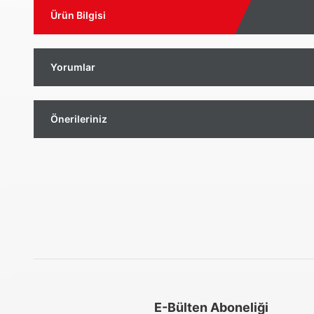
Ürün Bilgisi
Yorumlar
Önerileriniz
Aynı Gün Kargo
Kolay İade & Değişim
Güvenli Alışveriş
E-Bülten Aboneliği