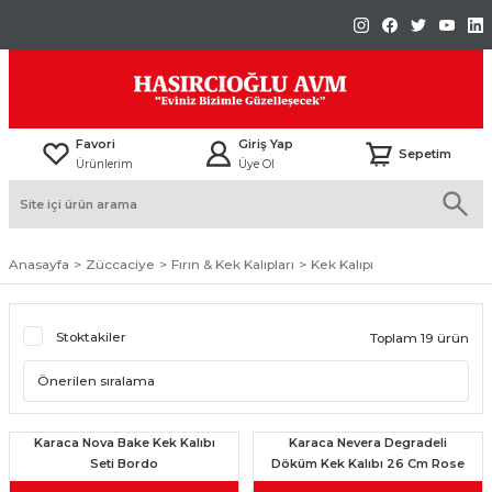
Favori
Giriş Yap
Sepetim
Ürünlerim
Üye Ol
Anasayfa
Züccaciye
Fırın & Kek Kalıpları
Kek Kalıpı
Stoktakiler
Toplam 19 ürün
Karaca Nova Bake Kek Kalıbı
Karaca Nevera Degradeli
Seti Bordo
Döküm Kek Kalıbı 26 Cm Rose
Gold