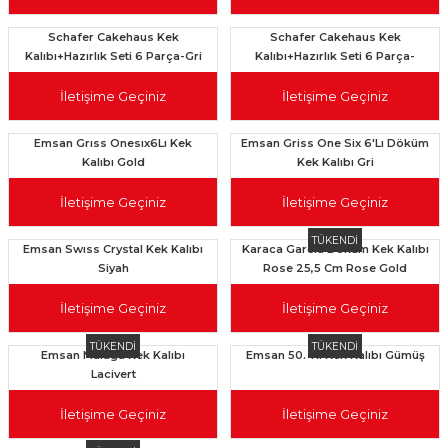
Schafer Cakehaus Kek
Schafer Cakehaus Kek
Kalıbı+Hazırlık Seti 6 Parça-Gri
Kalıbı+Hazırlık Seti 6 Parça-
Bronz
İletişime Geçiniz
İletişime Geçiniz
Emsan Grıss Onesıx6Lı Kek
Emsan Griss One Six 6'Lı Döküm
Kalıbı Gold
Kek Kalıbı Gri
İletişime Geçiniz
İletişime Geçiniz
TÜKENDİ
Emsan Swıss Crystal Kek Kalıbı
Karaca Garcia Döküm Kek Kalıbı
Siyah
Rose 25,5 Cm Rose Gold
İletişime Geçiniz
İletişime Geçiniz
TÜKENDİ
TÜKENDİ
Emsan Malaga Kek Kalıbı
Emsan 50. Yıl Kek Kalıbı Gümüş
Lacivert
İletişime Geçiniz
İletişime Geçiniz