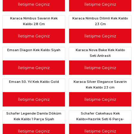
İletişime Geçiniz
İletişime Geçiniz
Karaca Nimbus Savarın Kek
Karaca Nimbus Dilimli Kek Kalıbı
Kalıbı 28 Cm
23 Cm
İletişime Geçiniz
İletişime Geçiniz
Emsan Diagon Kek Kalıbı Siyah
Karaca Nova Bake Kek Kalıbı
Seti Antrasit
İletişime Geçiniz
İletişime Geçiniz
Emsan 50. Yıl Kek Kalıbı Gold
Karaca Silver Elegance Savarin
Kek Kalıbı 23 cm
İletişime Geçiniz
İletişime Geçiniz
Schafer Legende Damla Döküm
Schafer Cakehaus Kek
Kek Kalıbı 1 Parça Siyah
Kalıbı+Hazırlık Seti 6 Parça-
Siyah
İletişime Geçiniz
İletişime Geçiniz