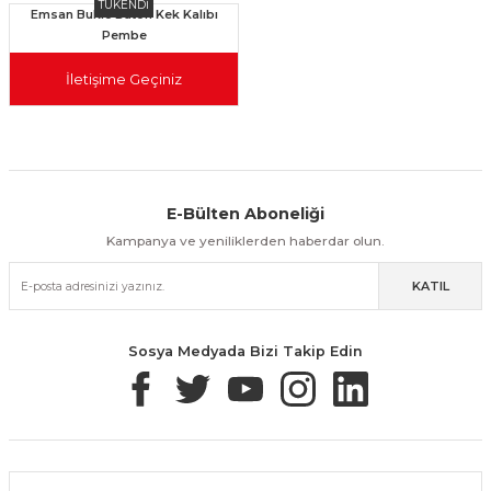
TÜKENDİ
Emsan Bukle Baton Kek Kalıbı
Pembe
İletişime Geçiniz
E-Bülten Aboneliği
Aynı Gün Kargo
Kolay İade & Değişim
Güvenli Alışveriş
Kampanya ve yeniliklerden haberdar olun.
KATIL
Güvenli Paketleme
Taksit / Havale İle Alışveriş
Kolay İade & Değişim
Sosya Medyada Bizi Takip Edin