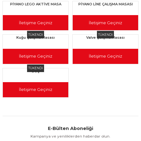
PİYANO LEGO AKTİVE MASA
PİYANO LİNE ÇALIŞMA MASASI
İletişime Geçiniz
İletişime Geçiniz
TÜKENDİ
TÜKENDİ
Kuğu Çalışma Masası
Valve Çalışma Masası
İletişime Geçiniz
İletişime Geçiniz
TÜKENDİ
BOŞ
İletişime Geçiniz
E-Bülten Aboneliği
Aynı Gün Kargo
Kolay İade & Değişim
Güvenli Alışveriş
Kampanya ve yeniliklerden haberdar olun.