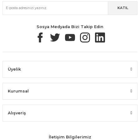
KATIL
Güvenli Paketleme
Taksit / Havale İle Alışveriş
Kolay İade & Değişim
Sosya Medyada Bizi Takip Edin
Üyelik
Kurumsal
Alışveriş
İletişim Bilgilerimiz