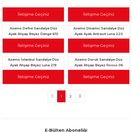
İletişime Geçiniz
İletişime Geçiniz
Azemo Defne Sandalye Düz
Azemo Dinamic Sandalye Düz
Ayak Ahşap Beyaz Denge 610
Ayak Ayak Antrasit Luna 220
Grı
Krem
İletişime Geçiniz
İletişime Geçiniz
Azemo İstanbul Sandalye Düz
Azemo Doruk Sandalye Düz
Ayak Ahşap Beyaz Luna 219
Ayak Ahşap Beyaz Rosso 06
Siyah
Kahve
İletişime Geçiniz
İletişime Geçiniz
1
2
E-Bülten Aboneliği
Aynı Gün Kargo
Kolay İade & Değişim
Güvenli Alışveriş