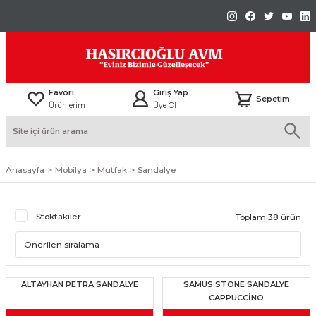
Favori
Giriş Yap
Sepetim
Ürünlerim
Üye Ol
Anasayfa
Mobilya
Mutfak
Sandalye
Stoktakiler
Toplam 38 ürün
ALTAYHAN PETRA SANDALYE
SAMUS STONE SANDALYE
CAPPUCCİNO