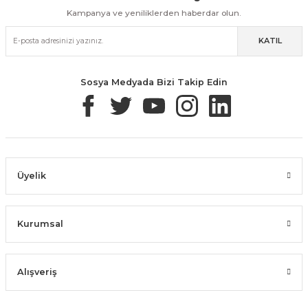
Kampanya ve yeniliklerden haberdar olun.
KATIL
Güvenli Paketleme
Taksit / Havale İle Alışveriş
Kolay İade & Değişim
Sosya Medyada Bizi Takip Edin
Üyelik
Kurumsal
Alışveriş