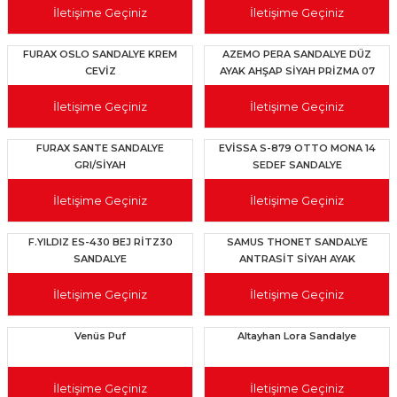
İletişime Geçiniz
İletişime Geçiniz
FURAX OSLO SANDALYE KREM
AZEMO PERA SANDALYE DÜZ
CEVİZ
AYAK AHŞAP SİYAH PRİZMA 07
ANTRASİT GRI(YENİ MODEL)
İletişime Geçiniz
İletişime Geçiniz
FURAX SANTE SANDALYE
EVİSSA S-879 OTTO MONA 14
GRI/SİYAH
SEDEF SANDALYE
İletişime Geçiniz
İletişime Geçiniz
F.YILDIZ ES-430 BEJ RİTZ30
SAMUS THONET SANDALYE
SANDALYE
ANTRASİT SİYAH AYAK
İletişime Geçiniz
İletişime Geçiniz
Venüs Puf
Altayhan Lora Sandalye
İletişime Geçiniz
İletişime Geçiniz