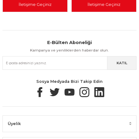
İletişime Geçiniz
İletişime Geçiniz
E-Bülten Aboneliği
Aynı Gün Kargo
Kolay İade & Değişim
Güvenli Alışveriş
Kampanya ve yeniliklerden haberdar olun.
KATIL
Güvenli Paketleme
Taksit / Havale İle Alışveriş
Kolay İade & Değişim
Sosya Medyada Bizi Takip Edin
Üyelik