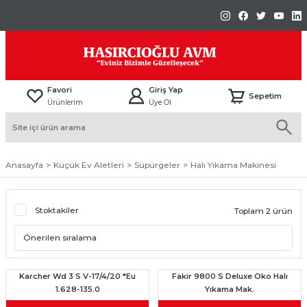
Favori
Giriş Yap
Sepetim
Ürünlerim
Üye Ol
Anasayfa
Küçük Ev Aletleri
Süpürgeler
Halı Yıkama Makinesi
Stoktakiler
Toplam 2 ürün
Karcher Wd 3 S V-17/4/20 *Eu
Fakir 9800 S Deluxe Oko Halı
1.628-135.0
Yıkama Mak.