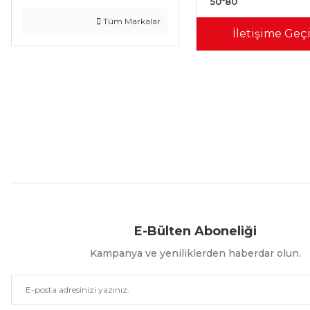
50*80
Tüm Markalar
İletişime Geç
Aynı Gün Kargo
Kolay İade & Değişim
Güvenli Alışveriş
E-Bülten Aboneliği
Kampanya ve yeniliklerden haberdar olun.