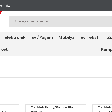
lerimiz
Elektronik
Ev / Yaşam
Mobilya
Ev Tekstili
Zü
keti
Kamp
Özdilek Emıly/Kahve Plaj
Özdilek