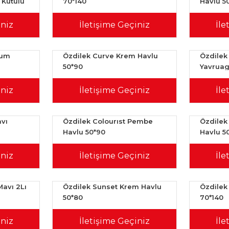
 Kutulu
70*140
Havlu 5
iniz
İletişime Geçiniz
İle
dum
Özdilek Curve Krem Havlu
Özdilek 
50*90
Yavruag
iniz
İletişime Geçiniz
İle
avı
Özdilek Colourıst Pembe
Özdilek 
Havlu 50*90
Havlu 5
iniz
İletişime Geçiniz
İle
Mavı 2Lı
Özdilek Sunset Krem Havlu
Özdilek
50*80
70*140
iniz
İletişime Geçiniz
İle