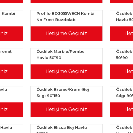
N Kombi
Profilo BD3055WECN Kombi
Özdilek
No Frost Buzdolabı
Havlu 5
iniz
İletişime Geçiniz
İle
ıremıt
Özdilek Marble/Pembe
Özdilek
Havlu 50*90
50*90
iniz
İletişime Geçiniz
İle
avlu
Özdilek Bronıe/Krem-Bej
Özdilek
Sılgı 90*150
Sılgı 90
iniz
İletişime Geçiniz
İle
 Havlu
Özdilek Elıssa Bej Havlu
Özdilek