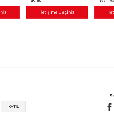
50*80
Yesılı H
iniz
İletişime Geçiniz
İle
Güvenli Paketleme
Taksit / Havale İle Alışveriş
Kolay 
S
KATIL