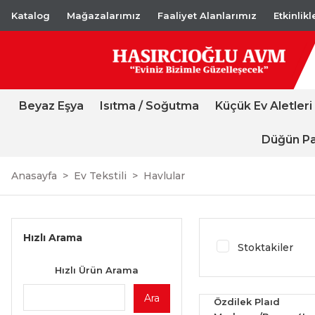
Katalog
Mağazalarımız
Faaliyet Alanlarımız
Etkinlik
Beyaz Eşya
Isıtma / Soğutma
Küçük Ev Aletleri
Düğün Pa
Anasayfa
Ev Tekstili
Havlular
Hızlı Arama
Stoktakiler
Hızlı Ürün Arama
Ara
Özdilek Plaıd