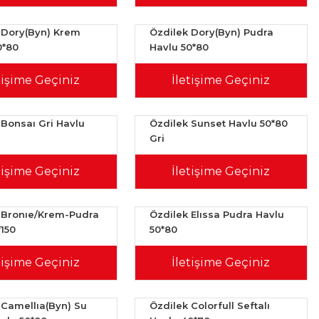
 Dory(Byn) Krem
Özdilek Dory(Byn) Pudra
0*80
Havlu 50*80
tişime Geçiniz
İletişime Geçiniz
 Bonsaı Gri Havlu
Özdilek Sunset Havlu 50*80
Gri
tişime Geçiniz
İletişime Geçiniz
 Bronıe/Krem-Pudra
Özdilek Elıssa Pudra Havlu
*150
50*80
tişime Geçiniz
İletişime Geçiniz
 Camellıa(Byn) Su
Özdilek Colorfull Seftalı