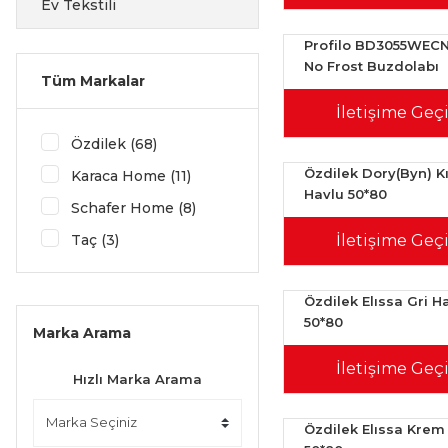
Ev Tekstili
Profilo BD3055WEC
No Frost Buzdolabı
Tüm Markalar
İletişime Geç
Özdilek (68)
Özdilek Dory(Byn) K
Karaca Home (11)
Havlu 50*80
Schafer Home (8)
Taç (3)
İletişime Geç
Özdilek Elıssa Gri H
50*80
Marka Arama
İletişime Geç
Hızlı Marka Arama
Özdilek Elıssa Krem