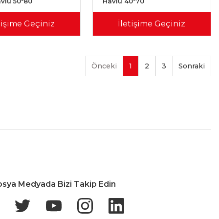
avlu 50*80
Havlu 40*70
tişime Geçiniz
İletişime Geçiniz
1
2
3
İade & Değişim
osya Medyada Bizi Takip Edin