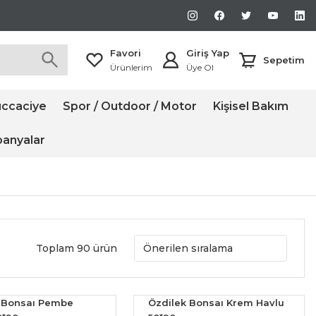
Favori
Giriş Yap
Sepetim
Ürünlerim
Üye Ol
ccaciye
Spor / Outdoor / Motor
Kişisel Bakım
anyalar
Toplam 90 ürün
 Bonsaı Pembe
Özdilek Bonsaı Krem Havlu