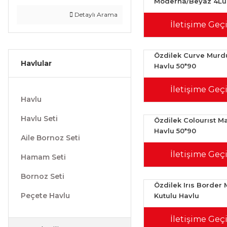
Moderna/Beyaz 4Lu
Havlu
Detaylı Arama
İletişime Geç
Özdilek Curve Mur
Havlular
Havlu 50*90
İletişime Geç
Havlu
Havlu Seti
Özdilek Colourıst M
Havlu 50*90
Aile Bornoz Seti
İletişime Geç
Hamam Seti
Bornoz Seti
Özdilek Irıs Border 
Peçete Havlu
Kutulu Havlu
İletişime Geç