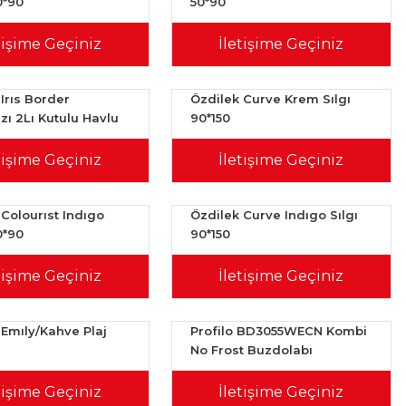
0*90
50*90
tişime Geçiniz
İletişime Geçiniz
Irıs Border
Özdilek Curve Krem Sılgı
zı 2Lı Kutulu Havlu
90*150
tişime Geçiniz
İletişime Geçiniz
Colourıst Indıgo
Özdilek Curve Indıgo Sılgı
0*90
90*150
tişime Geçiniz
İletişime Geçiniz
 Emıly/Kahve Plaj
Profilo BD3055WECN Kombi
No Frost Buzdolabı
tişime Geçiniz
İletişime Geçiniz