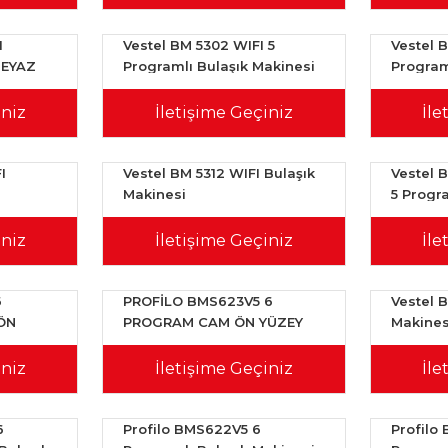
1
Vestel BM 5302 WIFI 5
Vestel 
BEYAZ
Programlı Bulaşık Makinesi
Program
iniz
İletişime Geçiniz
İle
I
Vestel BM 5312 WIFI Bulaşık
Vestel B
Makinesi
5 Progra
Makines
iniz
İletişime Geçiniz
İle
6
PROFİLO BMS623V5 6
Vestel 
ÖN
PROGRAM CAM ÖN YÜZEY
Makines
İNESİ
BULAŞIK MAKİNASI
iniz
İletişime Geçiniz
İle
6
Profilo BMS622V5 6
Profilo