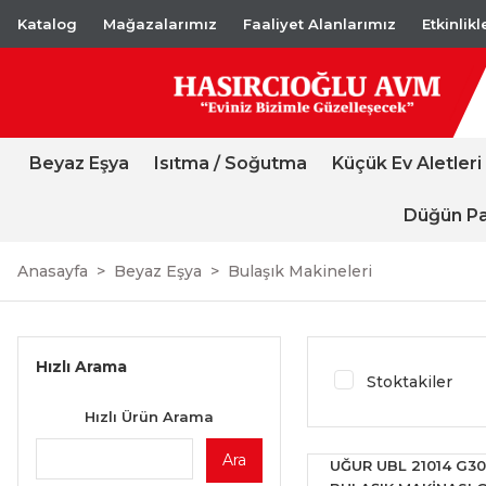
Katalog
Mağazalarımız
Faaliyet Alanlarımız
Etkinlik
Beyaz Eşya
Isıtma / Soğutma
Küçük Ev Aletleri
Düğün Pa
Anasayfa
Beyaz Eşya
Bulaşık Makineleri
Hızlı Arama
Stoktakiler
Hızlı Ürün Arama
Ara
UĞUR UBL 21014 G30