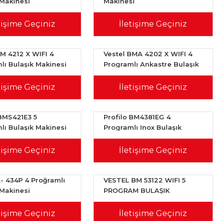
 Makinesi
Makinesi
tişime Geçiniz
İletişime Geçiniz
BM 4212 X WIFI 4
Vestel BMA 4202 X WIFI 4
lı Bulaşık Makinesi
Programlı Ankastre Bulaşık
Makinesi
tişime Geçiniz
İletişime Geçiniz
 BMS421E3 5
Profilo BM4381EG 4
lı Bulaşık Makinesi
Programlı Inox Bulaşık
Makinesi
tişime Geçiniz
İletişime Geçiniz
L- 434P 4 Proğramlı
VESTEL BM 53122 WIFI 5
 Makinesi
PROGRAM BULAŞIK
MAKİNESİ-20350396
tişime Geçiniz
İletişime Geçiniz