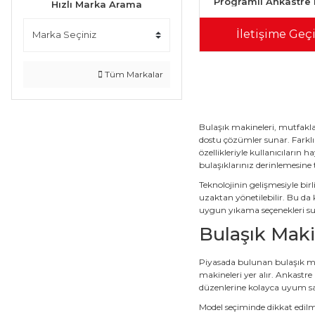
Programlı Ankastre 
Hızlı Marka Arama
Makinesi
İletişime Geç
Tüm Markalar
Bulaşık makineleri, mutfakla
dostu çözümler sunar. Farklı 
özellikleriyle kullanıcıların
bulaşıklarınız derinlemesine t
Teknolojinin gelişmesiyle bir
uzaktan yönetilebilir. Bu da 
uygun yıkama seçenekleri sun
Bulaşık Maki
Piyasada bulunan bulaşık mak
makineleri yer alır. Ankastre
düzenlerine kolayca uyum sağ
Model seçiminde dikkat edilme