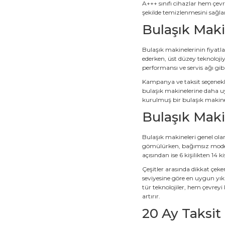
A+++ sınıfı cihazlar hem çev
şekilde temizlenmesini sağla
Bulaşık Makin
Bulaşık makinelerinin fiyatla
ederken, üst düzey teknolojiy
performansı ve servis ağı gi
Kampanya ve taksit seçenekler
bulaşık makinelerine daha uy
kurulmuş bir bulaşık makines
Bulaşık Makin
Bulaşık makineleri genel ol
gömülürken, bağımsız modell
açısından ise 6 kişilikten 14 
Çeşitler arasında dikkat çeke
seviyesine göre en uygun yık
tür teknolojiler, hem çevrey
artırır.
20 Ay Taksit 