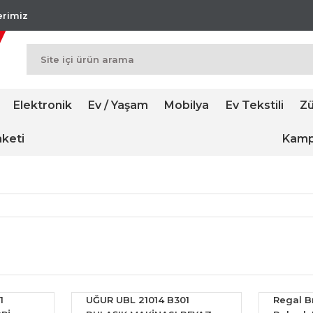
lerimiz
Elektronik
Ev / Yaşam
Mobilya
Ev Tekstili
Zü
keti
Kamp
1
UĞUR UBL 21014 B301
Regal B