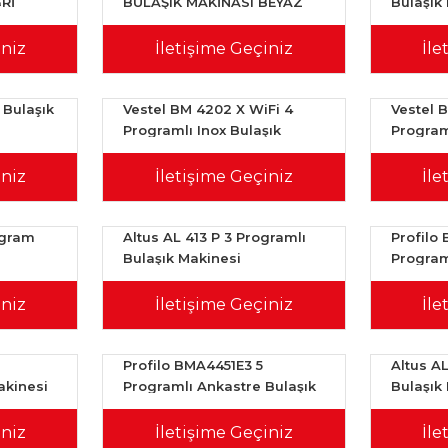
Rİ
BULAŞIK MAKİNASI BEYAZ
Bulaşık
iniz
İletişime Geçiniz
İle
 Bulaşık
Vestel BM 4202 X WiFi 4
Vestel 
Programlı Inox Bulaşık
Program
Makinesi
iniz
İletişime Geçiniz
İle
ogram
Altus AL 413 P 3 Programlı
Profilo
Bulaşık Makinesi
Program
iniz
İletişime Geçiniz
İle
Profilo BMA4451E3 5
Altus A
akinesi
Programlı Ankastre Bulaşık
Bulaşık
Makinesi
iniz
İletişime Geçiniz
İle