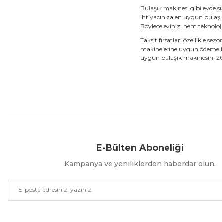
Bulaşık makinesi gibi evde sı
ihtiyacınıza en uygun bulaşı
Böylece evinizi hem teknoloj
Taksit fırsatları özellikle 
makinelerine uygun ödeme koşu
uygun bulaşık makinesini 20 
Aynı Gün Kargo
Kolay İade & Değişim
Güvenli Alışveriş
E-Bülten Aboneliği
Kampanya ve yeniliklerden haberdar olun.