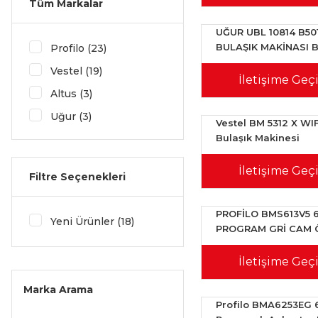
Tüm Markalar
UĞUR UBL 10814 B50
BULAŞIK MAKİNASI 
Profilo (23)
Vestel (19)
İletişime Geç
Altus (3)
Uğur (3)
Vestel BM 5312 X WIF
Bulaşık Makinesi
Regal (2)
İletişime Geç
Filtre Seçenekleri
PROFİLO BMS613V5 
Yeni Ürünler (18)
PROGRAM GRİ CAM 
YÜZEY BULAŞIK MAK
İletişime Geç
Marka Arama
Profilo BMA6253EG 