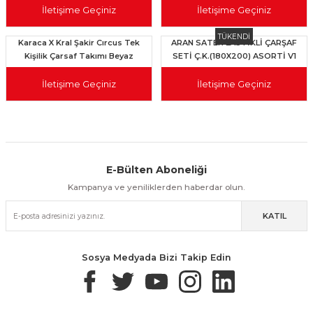
İletişime Geçiniz
İletişime Geçiniz
TÜKENDİ
Karaca X Kral Şakir Cırcus Tek
ARAN SATEN LASTİKLİ ÇARŞAF
Kişilik Çarsaf Takımı Beyaz
SETİ Ç.K.(180X200) ASORTİ V1
İletişime Geçiniz
İletişime Geçiniz
E-Bülten Aboneliği
Aynı Gün Kargo
Kolay İade & Değişim
Güvenli Alışveriş
Kampanya ve yeniliklerden haberdar olun.
KATIL
Güvenli Paketleme
Taksit / Havale İle Alışveriş
Kolay İade & Değişim
Sosya Medyada Bizi Takip Edin