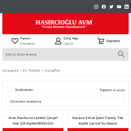
Favori
Giriş Yap
Sepetim
Ürünlerim
Üye Ol
Anasayfa
Ev Tekstili
Çarşaflar
Stoktakiler
Toplam 4 ürün
Aran Ranforce Lastikli Çarşaf
Karaca X Kral Şakir Famıly Tek
Seti Çift Kişilik(180X200)
Kişilik Çarsaf Su Mavisi