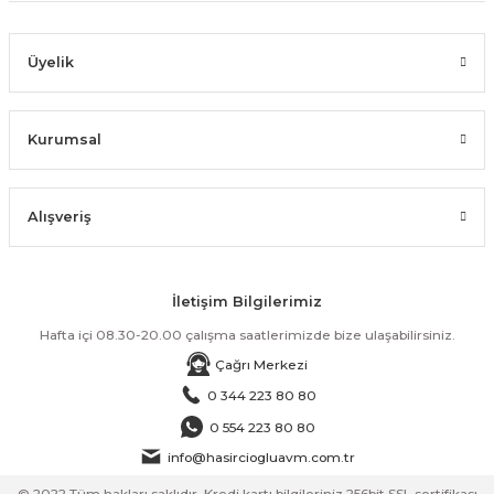
Üyelik
Kurumsal
Alışveriş
İletişim Bilgilerimiz
Hafta içi 08.30-20.00 çalışma saatlerimizde bize ulaşabilirsiniz.
Çağrı Merkezi
0 344 223 80 80
0 554 223 80 80
info@hasirciogluavm.com.tr
© 2022 Tüm hakları saklıdır. Kredi kartı bilgileriniz 256bit SSL sertifikası