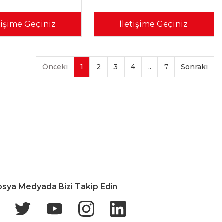
tişime Geçiniz
İletişime Geçiniz
1
2
3
4
..
7
İade & Değişim
osya Medyada Bizi Takip Edin