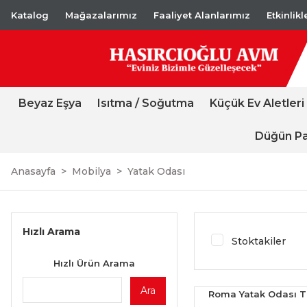
Katalog
Mağazalarımız
Faaliyet Alanlarımız
Etkinlik
Beyaz Eşya
Isıtma / Soğutma
Küçük Ev Aletleri
Düğün Pa
Anasayfa
Mobilya
Yatak Odası
Hızlı Arama
Stoktakiler
Hızlı Ürün Arama
Ara
Roma Yatak Odası T