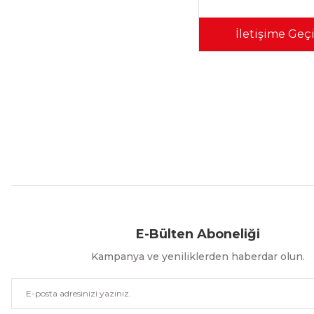
İletişime Geç
Aynı Gün Kargo
Kolay İade & Değişim
Güvenli Alışveriş
E-Bülten Aboneliği
Kampanya ve yeniliklerden haberdar olun.