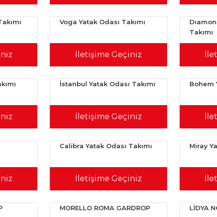
Takımı
Voga Yatak Odası Takımı
Dıamond
Takımı
iniz
İletişime Geçiniz
İle
akımı
İstanbul Yatak Odası Takımı
Bohem Y
iniz
İletişime Geçiniz
İle
Calibra Yatak Odası Takımı
Miray Y
iniz
İletişime Geçiniz
İle
P
MORELLO ROMA GARDROP
LİDYA 