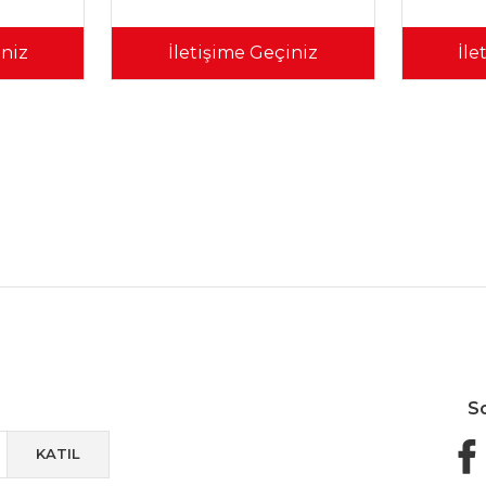
iniz
İletişime Geçiniz
İle
Güvenli Paketleme
Taksit / Havale İle Alışveriş
Kolay 
S
KATIL