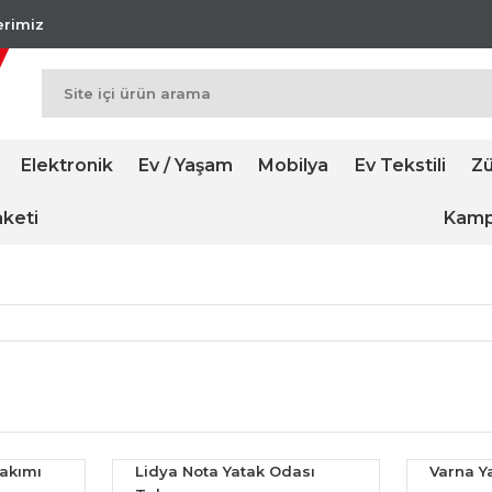
lerimiz
Elektronik
Ev / Yaşam
Mobilya
Ev Tekstili
Zü
keti
Kamp
akımı
Lidya Nota Yatak Odası
Varna Y