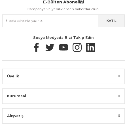
E-Bülten Aboneliği
Aynı Gün Kargo
Kolay İade & Değişim
Güvenli Alışveriş
Kampanya ve yeniliklerden haberdar olun.
KATIL
Güvenli Paketleme
Taksit / Havale İle Alışveriş
Kolay İade & Değişim
Sosya Medyada Bizi Takip Edin
Üyelik
Kurumsal
Alışveriş