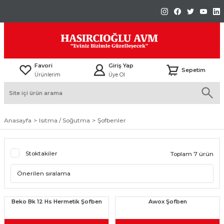
Favori
Giriş Yap
Sepetim
Ürünlerim
Üye Ol
Anasayfa
Isıtma / Soğutma
Şofbenler
Stoktakiler
Toplam 7 ürün
Beko Bk 12 Hs Hermetik Şofben
Awox Şofben