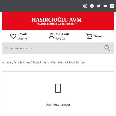
Favori
Giriş Yap
Sepetim
Ürünlerim
Üye Ol
Anasayfa
Isıtma / Soğutma
Klimalar
Mobil Klima
Ürün Bulunamadı.