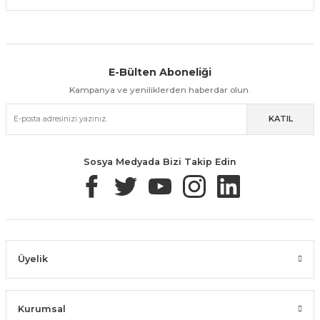
E-Bülten Aboneliği
Aynı Gün Kargo
Kolay İade & Değişim
Güvenli Alışveriş
Kampanya ve yeniliklerden haberdar olun.
KATIL
Güvenli Paketleme
Taksit / Havale İle Alışveriş
Kolay İade & Değişim
Sosya Medyada Bizi Takip Edin
Üyelik
Kurumsal