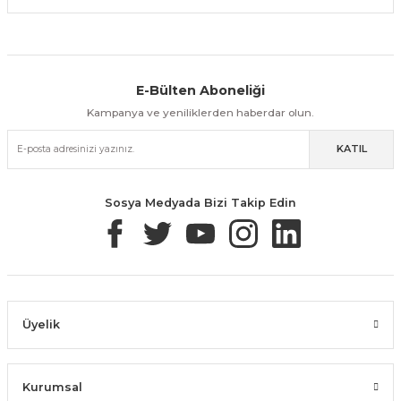
E-Bülten Aboneliği
Aynı Gün Kargo
Kolay İade & Değişim
Güvenli Alışveriş
Kampanya ve yeniliklerden haberdar olun.
KATIL
Güvenli Paketleme
Taksit / Havale İle Alışveriş
Kolay İade & Değişim
Sosya Medyada Bizi Takip Edin
Üyelik
Kurumsal