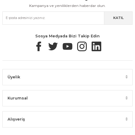
Kampanya ve yeniliklerden haberdar olun.
KATIL
Güvenli Paketleme
Taksit / Havale İle Alışveriş
Kolay İade & Değişim
Sosya Medyada Bizi Takip Edin
Üyelik
Kurumsal
Alışveriş