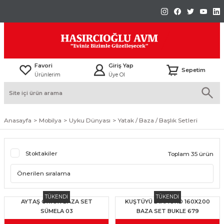
Favori
Giriş Yap
Sepetim
Ürünlerim
Üye Ol
Anasayfa
Mobilya
Uyku Dünyası
Yatak / Baza / Başlık Setleri
Stoktakiler
Toplam 35 ürün
TÜKENDİ
TÜKENDİ
AYTAŞ ORİON BAZA SET
KUŞTÜYÜ DİAMOND 160X200
SÜMELA 03
BAZA SET BUKLE 679