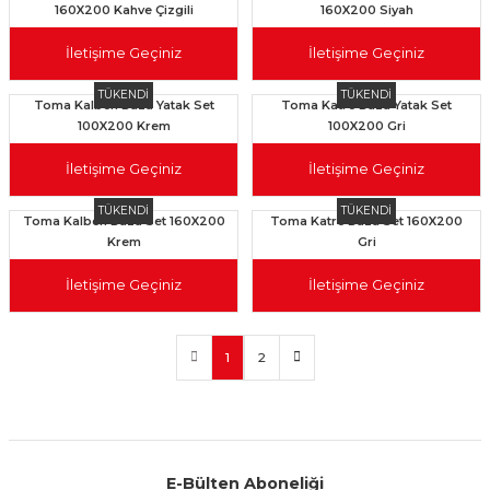
160X200 Kahve Çizgili
160X200 Siyah
İletişime Geçiniz
İletişime Geçiniz
TÜKENDİ
TÜKENDİ
Toma Kalben Baza Yatak Set
Toma Katre Baza Yatak Set
100X200 Krem
100X200 Gri
İletişime Geçiniz
İletişime Geçiniz
TÜKENDİ
TÜKENDİ
Toma Kalben Baza Set 160X200
Toma Katre Baza Set 160X200
Krem
Gri
İletişime Geçiniz
İletişime Geçiniz
1
2
E-Bülten Aboneliği
Aynı Gün Kargo
Kolay İade & Değişim
Güvenli Alışveriş