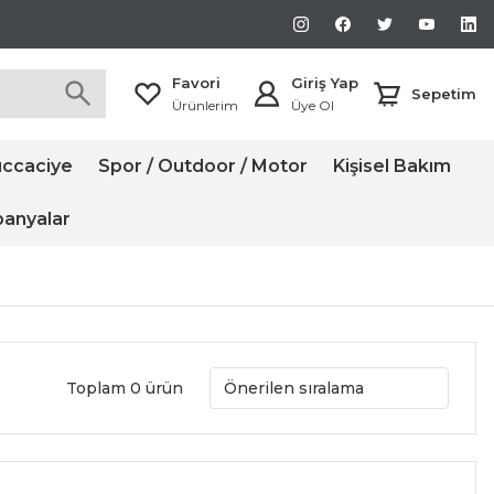
Favori
Giriş Yap
Sepetim
Ürünlerim
Üye Ol
ccaciye
Spor / Outdoor / Motor
Kişisel Bakım
anyalar
Toplam 0 ürün