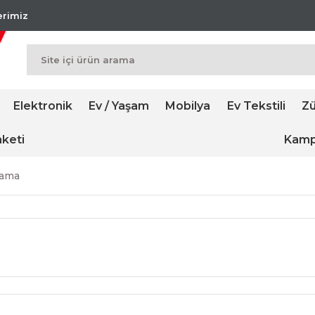
lerimiz
Elektronik
Ev / Yaşam
Mobilya
Ev Tekstili
Zü
keti
Kamp
lama