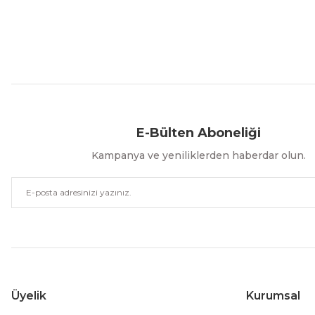
Aynı Gün Kargo
Kolay İade & Değişim
Güvenli Alışveriş
E-Bülten Aboneliği
Kampanya ve yeniliklerden haberdar olun.
Üyelik
Kurumsal