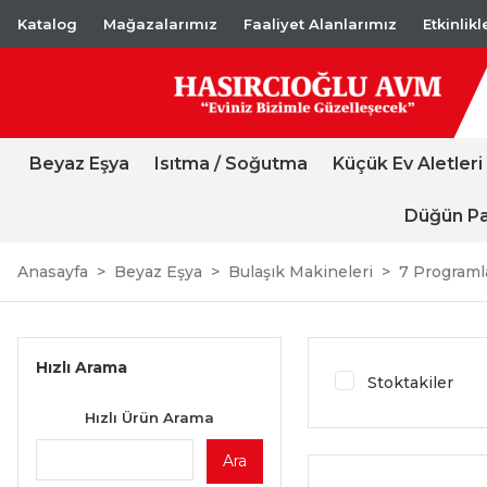
Katalog
Mağazalarımız
Faaliyet Alanlarımız
Etkinlik
Beyaz Eşya
Isıtma / Soğutma
Küçük Ev Aletleri
Düğün Pa
Anasayfa
Beyaz Eşya
Bulaşık Makineleri
7 Program
Hızlı Arama
Stoktakiler
Hızlı Ürün Arama
Ara