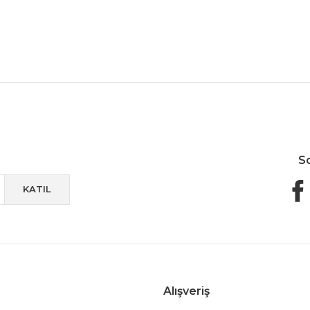
Güvenli Paketleme
Taksit / Havale İle Alışveriş
Kolay 
S
KATIL
Alışveriş