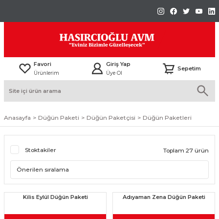
Favori
Giriş Yap
Sepetim
Ürünlerim
Üye Ol
Anasayfa
Düğün Paketi
Düğün Paketçisi
Düğün Paketleri
Stoktakiler
Toplam 27 ürün
Kilis Eylül Düğün Paketi
Adıyaman Zena Düğün Paketi