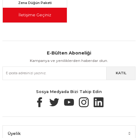
Zena Düğün Paketi
İletişime Geçiniz
E-Bülten Aboneliği
Aynı Gün Kargo
Kolay İade & Değişim
Güvenli Alışveriş
Kampanya ve yeniliklerden haberdar olun.
KATIL
Güvenli Paketleme
Taksit / Havale İle Alışveriş
Kolay İade & Değişim
Sosya Medyada Bizi Takip Edin
Üyelik