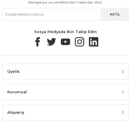
Kampanya ve yeniliklerden haberdar olun.
KATIL
Güvenli Paketleme
Taksit / Havale İle Alışveriş
Kolay İade & Değişim
Sosya Medyada Bizi Takip Edin
Üyelik
Kurumsal
Alışveriş