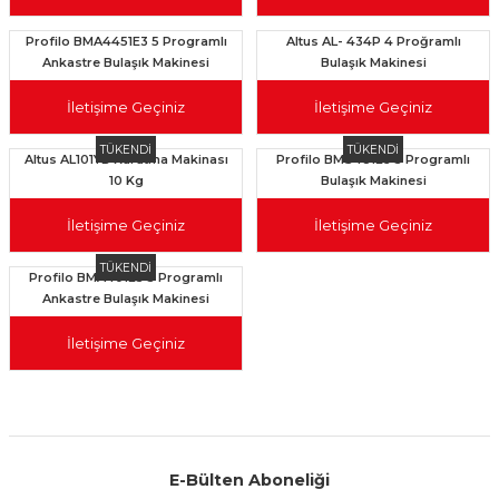
Profilo BMA4451E3 5 Programlı
Altus AL- 434P 4 Proğramlı
Ankastre Bulaşık Makinesi
Bulaşık Makinesi
İletişime Geçiniz
İletişime Geçiniz
TÜKENDİ
TÜKENDİ
Altus AL101YB Kurutma Makinası
Profilo BMS481E3 5 Programlı
10 Kg
Bulaşık Makinesi
İletişime Geçiniz
İletişime Geçiniz
TÜKENDİ
Profilo BMA401E5 5 Programlı
Ankastre Bulaşık Makinesi
İletişime Geçiniz
E-Bülten Aboneliği
Aynı Gün Kargo
Kolay İade & Değişim
Güvenli Alışveriş