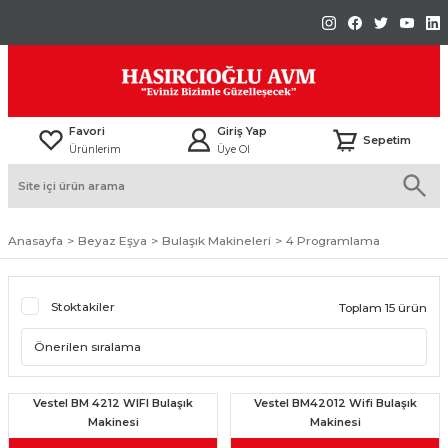
Favori
Giriş Yap
Sepetim
Ürünlerim
Üye Ol
Anasayfa
Beyaz Eşya
Bulaşık Makineleri
4 Programlama
Stoktakiler
Toplam 15 ürün
Vestel BM 4212 WIFI Bulaşık
Vestel BM42012 Wifi Bulaşık
Makinesi
Makinesi