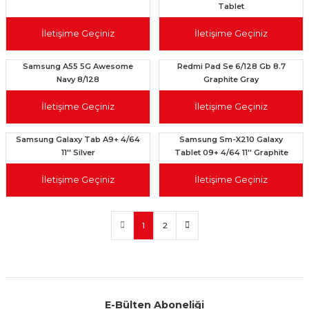
Tablet
İletişime Geçiniz
İletişime Geçiniz
Samsung A55 5G Awesome
Redmi Pad Se 6/128 Gb 8.7
Navy 8/128
Graphite Gray
İletişime Geçiniz
İletişime Geçiniz
Samsung Galaxy Tab A9+ 4/64
Samsung Sm-X210 Galaxy
11'' Silver
Tablet 09+ 4/64 11'' Graphite
İletişime Geçiniz
İletişime Geçiniz
1
2
E-Bülten Aboneliği
Aynı Gün Kargo
Kolay İade & Değişim
Güvenli Alışveriş