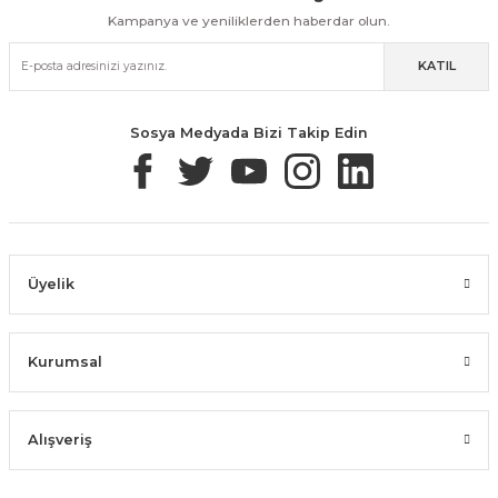
Kampanya ve yeniliklerden haberdar olun.
KATIL
Güvenli Paketleme
Taksit / Havale İle Alışveriş
Kolay İade & Değişim
Sosya Medyada Bizi Takip Edin
Üyelik
Kurumsal
Alışveriş