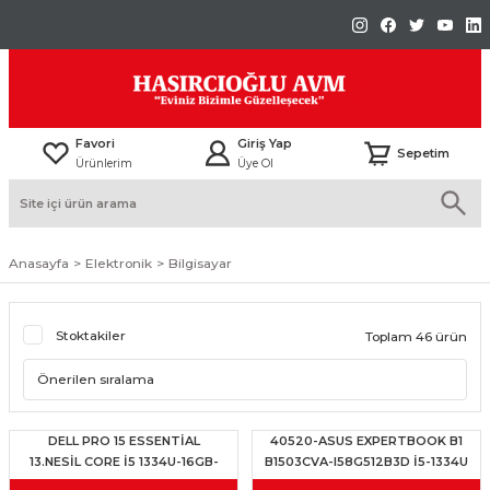
Favori
Giriş Yap
Sepetim
Ürünlerim
Üye Ol
Anasayfa
Elektronik
Bilgisayar
Stoktakiler
Toplam 46 ürün
DELL PRO 15 ESSENTİAL
40520-ASUS EXPERTBOOK B1
13.NESİL CORE İ5 1334U-16GB-
B1503CVA-I58G512B3D İ5-1334U
512GB SSD-15.6İNC-W11
8GB 512GB SSD O/B INTEL UHD