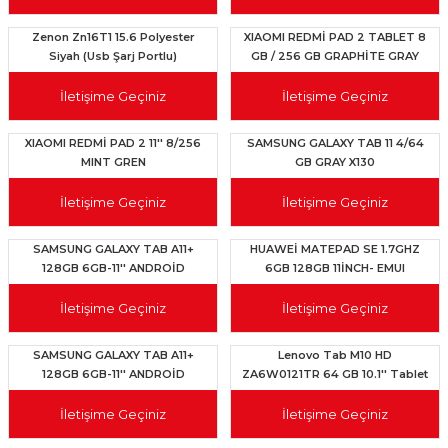
15.6 Ubuntu Siyah Notebook
Zenon Zn16T1 15.6 Polyester
XIAOMI REDMİ PAD 2 TABLET 8
Siyah (Usb Şarj Portlu)
GB / 256 GB GRAPHİTE GRAY
Notebook Sırt Çantası
İletişime Geçiniz
İletişime Geçiniz
XIAOMI REDMİ PAD 2 11'' 8/256
SAMSUNG GALAXY TAB 11 4/64
MINT GREN
GB GRAY X130
İletişime Geçiniz
İletişime Geçiniz
SAMSUNG GALAXY TAB A11+
HUAWEİ MATEPAD SE 1.7GHZ
128GB 6GB-11'' ANDROİD
6GB 128GB 11İNCH- EMUI
TABLET SM-X230 SİLVER
TABLET
İletişime Geçiniz
İletişime Geçiniz
SAMSUNG GALAXY TAB A11+
Lenovo Tab M10 HD
128GB 6GB-11'' ANDROİD
ZA6W0121TR 64 GB 10.1'' Tablet
TABLET SM-X230 GRAY
İletişime Geçiniz
İletişime Geçiniz