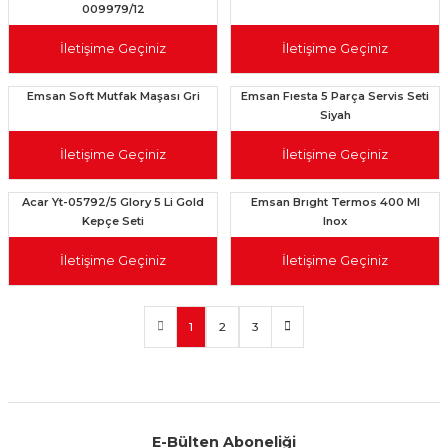
009979/12
İletişime Geçiniz
İletişime Geçiniz
Emsan Soft Mutfak Maşası Gri
Emsan Fıesta 5 Parça Servis Seti
Siyah
İletişime Geçiniz
İletişime Geçiniz
Acar Yt-05792/5 Glory 5 Li Gold
Emsan Brıght Termos 400 Ml
Kepçe Seti
Inox
İletişime Geçiniz
İletişime Geçiniz
1
2
3
E-Bülten Aboneliği
Aynı Gün Kargo
Kolay İade & Değişim
Güvenli Alışveriş