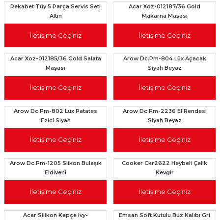
Rekabet Tüy 5 Parça Servis Seti
Acar Xoz-012187/36 Gold
Altın
Makarna Maşası
İletişime Geçiniz
İletişime Geçiniz
Acar Xoz-012185/36 Gold Salata
Arow Dc.Pm-804 Lüx Açacak
Maşası
Siyah Beyaz
İletişime Geçiniz
İletişime Geçiniz
Arow Dc.Pm-802 Lüx Patates
Arow Dc.Pm-2236 El Rendesi
Ezici Siyah
Siyah Beyaz
İletişime Geçiniz
İletişime Geçiniz
Arow Dc.Pm-1205 Slikon Bulaşık
Cooker Ckr2622 Heybeli Çelik
Eldiveni
Kevgir
İletişime Geçiniz
İletişime Geçiniz
Acar Silikon Kepçe Ivy-
Emsan Soft Kutulu Buz Kalıbı Gri