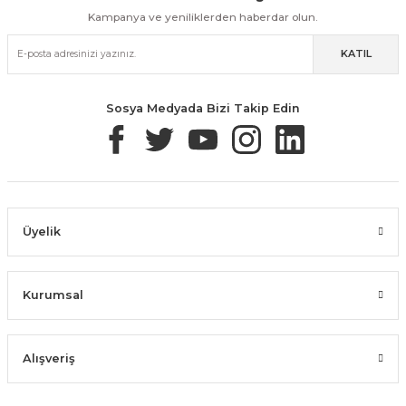
Kampanya ve yeniliklerden haberdar olun.
KATIL
Güvenli Paketleme
Taksit / Havale İle Alışveriş
Kolay İade & Değişim
Sosya Medyada Bizi Takip Edin
Üyelik
Kurumsal
Alışveriş