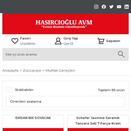
Favori
Giriş Yap
Sepetim
Ürünlerim
Üye Ol
Anasayfa
Züccaciye
Mutfak Gereçleri
Stoktakiler
Toplam 85 ürün
EMSAN NIX SOYACAK
Schafer Jasmine Seramik
Tencere Seti 7 Parça-Krem