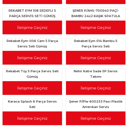
REKABET EYM 108 SEDEFLİ 5
ŞENER P/AHS-700540 PAÇİ-
PARÇA SERVİS SETİ GÜMÜŞ
BAMBU 24LÜ KAŞIK SPATULA
ÇEŞİTLER
İletişime Geçiniz
İletişime Geçiniz
Rekabet Eym-006 Cam 5 Parça
Rekabet Eym 014 Bambu 5
Servis Seti Gümüş
Parça Servis Seti
İletişime Geçiniz
İletişime Geçiniz
Rekabet Tüy 5 Parça Servis Seti
Nehir Katre Sade 5P Servis
Gümüş
Takımı
İletişime Geçiniz
İletişime Geçiniz
Karaca Splash 6 Parça Servis
Şener P/Pla-600253 Pacı Plastık
Seti
Amerıkan Servis
İletişime Geçiniz
İletişime Geçiniz