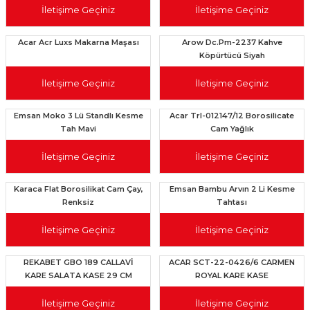
İletişime Geçiniz
İletişime Geçiniz
Acar Acr Luxs Makarna Maşası
Arow Dc.Pm-2237 Kahve
Köpürtücü Siyah
İletişime Geçiniz
İletişime Geçiniz
Emsan Moko 3 Lü Standlı Kesme
Acar Trl-012147/12 Borosilicate
Tah Mavi
Cam Yağlık
İletişime Geçiniz
İletişime Geçiniz
Karaca Flat Borosilikat Cam Çay,
Emsan Bambu Arvın 2 Li Kesme
Renksiz
Tahtası
İletişime Geçiniz
İletişime Geçiniz
REKABET GBO 189 CALLAVİ
ACAR SCT-22-0426/6 CARMEN
KARE SALATA KASE 29 CM
ROYAL KARE KASE
SİYAH GOLD
İletişime Geçiniz
İletişime Geçiniz