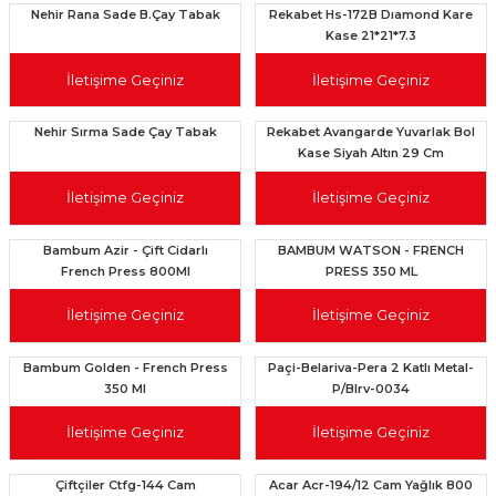
Nehir Rana Sade B.Çay Tabak
Rekabet Hs-172B Dıamond Kare
Kase 21*21*7.3
İletişime Geçiniz
İletişime Geçiniz
Nehir Sırma Sade Çay Tabak
Rekabet Avangarde Yuvarlak Bol
Kase Siyah Altın 29 Cm
İletişime Geçiniz
İletişime Geçiniz
Bambum Azir - Çift Cidarlı
BAMBUM WATSON - FRENCH
French Press 800Ml
PRESS 350 ML
İletişime Geçiniz
İletişime Geçiniz
Bambum Golden - French Press
Paçi-Belariva-Pera 2 Katlı Metal-
350 Ml
P/Blrv-0034
İletişime Geçiniz
İletişime Geçiniz
Çiftçiler Ctfg-144 Cam
Acar Acr-194/12 Cam Yağlık 800