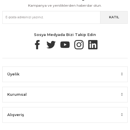
Kampanya ve yeniliklerden haberdar olun.
KATIL
Güvenli Paketleme
Taksit / Havale İle Alışveriş
Kolay İade & Değişim
Sosya Medyada Bizi Takip Edin
Üyelik
Kurumsal
Alışveriş