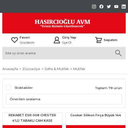
Favori
Giriş Yap
Sepetim
Ürünlerim
Üye Ol
Anasayfa
Züccaciye
Sofra & Mutfak
Mutfak
Stoktakiler
Toplam 78 ürün
REKABET ESR 008 CHESTER
Cooker Silikon Fırça Büyük 144
4'LÜ TABAKLI CAM KASE