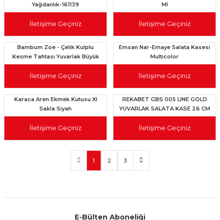
Yağdanlık-161139
Ml
İletişime Geçiniz
İletişime Geçiniz
Bambum Zoe - Çelik Kulplu
Emsan Nar-Emaye Salata Kasesi
Kesme Tahtası Yuvarlak Büyük
Multıcolor
İletişime Geçiniz
İletişime Geçiniz
Karaca Aren Ekmek Kutusu Xl
REKABET GBS 005 LINE GOLD
Sakla Siyah
YUVARLAK SALATA KASE 26 CM
İletişime Geçiniz
İletişime Geçiniz
1
2
3
E-Bülten Aboneliği
Aynı Gün Kargo
Kolay İade & Değişim
Güvenli Alışveriş