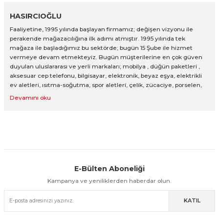
İletişime Geçiniz
İletişime Geçiniz
HASIRCIOĞLU
Faaliyetine, 1995 yılında başlayan firmamız; değişen vizyonu ile
perakende mağazacılığına ilk adımı atmıştır. 1995 yılında tek
mağaza ile başladığımız bu sektörde; bugün 15 Şube ile hizmet
vermeye devam etmekteyiz. Bugün müşterilerine en çok güven
duyulan uluslararası ve yerli markaları; mobilya , düğün paketleri ,
aksesuar cep telefonu, bilgisayar, elektronik, beyaz eşya, elektrikli
ev aletleri, ısıtma-soğutma, spor aletleri, çelik, zücaciye, porselen,
ev tekstili, halı, mobilya, perde ve gelinlik ana gruplarından oluşan
88.000 çeşit ürün gamı sunmaktadır. Çok katlı mağazalarımız
müşterilerimizin alışveriş esnasındaki tüm konfor ve
memnuniyeti düşünülerek tasarlanmıştır. Müşterilerimize
sunduğumuz nakit ve kredi kartlı ödeme seçeneklerimizin
yanında; ELDEN 20 aya kadar ödeme imkanı sunmaktayız Ayrıca
3 ay ertelemi 36 ay taksit ödeme imkanı ile tüketici finansman
kredisiyle alışveriş imkanı sunulmaktadır. Kaliteli hizmetimiz,
E-Bülten Aboneliği
Aynı Gün Kargo
kendimize özgü mağaza konseptimiz, 88 bin çeşit ürün yelpazesi
Kolay İade & Değişim
Güvenli Alışveriş
ile HASIRCIOĞLU AVM olarak Türkiye’nin en büyük mağazalar
Kampanya ve yeniliklerden haberdar olun.
zincirleri arasında yer almaktayız. Geçmişten aldığımız
birikimlerimiz, müşteri memnuniyetimiz ve sağlam finansal
KATIL
yapımızla HASIRCIOĞLU AVM olarak Türkiye’nin dört bir yanına
Güvenli Paketleme
Taksit / Havale İle Alışveriş
Kolay İade & Değişim
hizmet vermekteyiz ve Türkiye nin heryerine sevkiyat