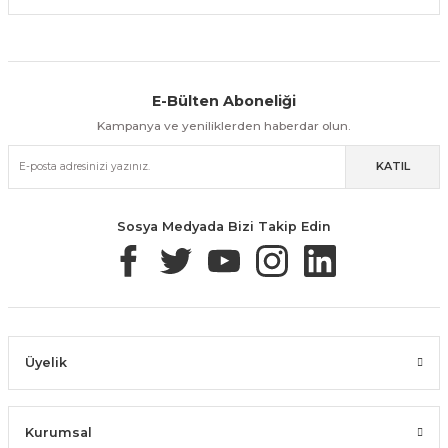
E-Bülten Aboneliği
Aynı Gün Kargo
Kolay İade & Değişim
Güvenli Alışveriş
Kampanya ve yeniliklerden haberdar olun.
KATIL
Güvenli Paketleme
Taksit / Havale İle Alışveriş
Kolay İade & Değişim
Sosya Medyada Bizi Takip Edin
Üyelik
Kurumsal