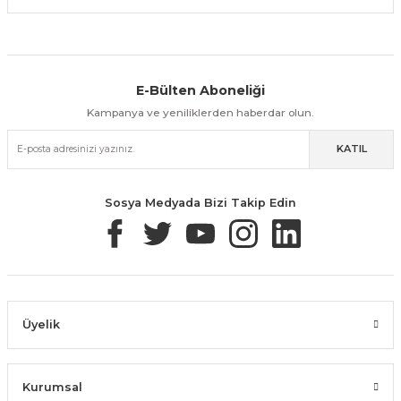
E-Bülten Aboneliği
Aynı Gün Kargo
Kolay İade & Değişim
Güvenli Alışveriş
Kampanya ve yeniliklerden haberdar olun.
KATIL
Güvenli Paketleme
Taksit / Havale İle Alışveriş
Kolay İade & Değişim
Sosya Medyada Bizi Takip Edin
Üyelik
Kurumsal