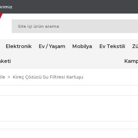
lerimiz
Elektronik
Ev / Yaşam
Mobilya
Ev Tekstili
Zü
keti
Kamp
tle
Kireç Çözücü Su Filtresi Kartuşu