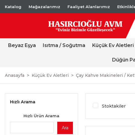
Katalog
Mağazalarımız
Faaliyet Alanlarımız
Etkinlik
Beyaz Eşya
Isıtma / Soğutma
Küçük Ev Aletleri
Düğün Pa
Anasayfa
Küçük Ev Aletleri
Çay Kahve Makineleri / Ket
Hızlı Arama
Stoktakiler
Hızlı Ürün Arama
Ara