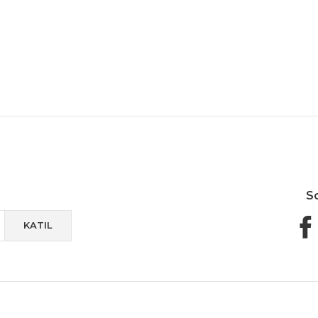
Güvenli Paketleme
Taksit / Havale İle Alışveriş
Kolay 
S
KATIL