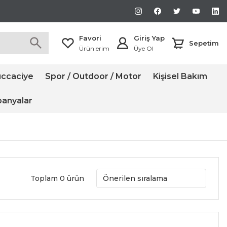
Favori
Giriş Yap
Sepetim
Ürünlerim
Üye Ol
ccaciye
Spor / Outdoor / Motor
Kişisel Bakım
anyalar
Toplam 0 ürün