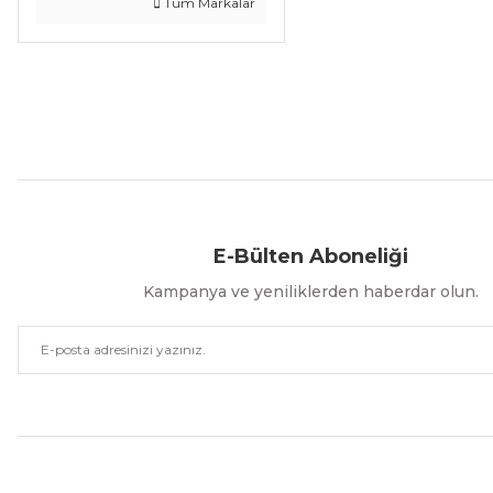
Tüm Markalar
Aynı Gün Kargo
Kolay İade & Değişim
Güvenli Alışveriş
E-Bülten Aboneliği
Kampanya ve yeniliklerden haberdar olun.