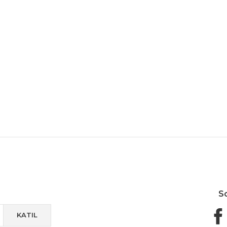
Güvenli Paketleme
Taksit / Havale İle Alışveriş
Kolay 
S
KATIL