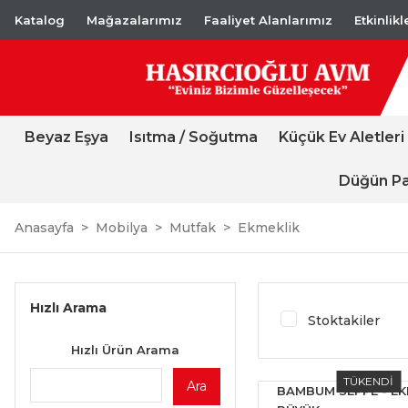
Katalog
Mağazalarımız
Faaliyet Alanlarımız
Etkinlik
Beyaz Eşya
Isıtma / Soğutma
Küçük Ev Aletleri
Düğün Pa
Anasayfa
Mobilya
Mutfak
Ekmeklik
Hızlı Arama
Stoktakiler
Hızlı Ürün Arama
TÜKENDİ
Ara
BAMBUM SEPPE - EK