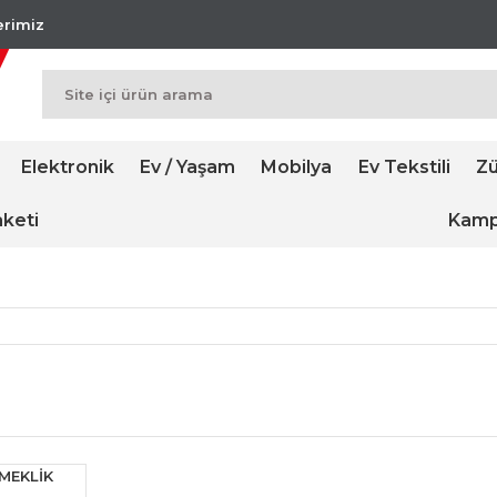
lerimiz
Elektronik
Ev / Yaşam
Mobilya
Ev Tekstili
Zü
keti
Kamp
MEKLİK