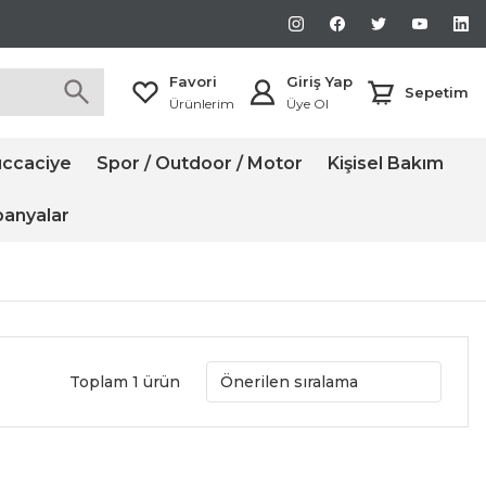
Favori
Giriş Yap
Sepetim
Ürünlerim
Üye Ol
ccaciye
Spor / Outdoor / Motor
Kişisel Bakım
anyalar
Toplam 1 ürün