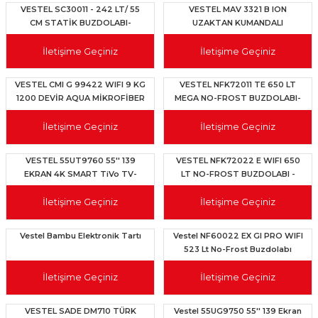
VESTEL SC30011 - 242 LT/ 55
VESTEL MAV 3321 B ION
CM STATİK BUZDOLABI-
UZAKTAN KUMANDALI
20268357
VANTİLATÖR-20350576
İletişime Geçiniz
İletişime Geçiniz
VESTEL CMI G 99422 WIFI 9 KG
VESTEL NFK72011 TE 650 LT
1200 DEVİR AQUA MİKROFİBER
MEGA NO-FROST BUZDOLABI-
ÇAMAŞIR MAKİNESİ-20350454
20350570
İletişime Geçiniz
İletişime Geçiniz
VESTEL 55UT9760 55'' 139
VESTEL NFK72022 E WIFI 650
EKRAN 4K SMART TiVo TV-
LT NO-FROST BUZDOLABI -
20300844
20260111
İletişime Geçiniz
İletişime Geçiniz
Vestel Bambu Elektronik Tartı
Vestel NF60022 EX GI PRO WIFI
523 Lt No-Frost Buzdolabı
İletişime Geçiniz
İletişime Geçiniz
VESTEL SADE DM710 TÜRK
Vestel 55UG9750 55'' 139 Ekran