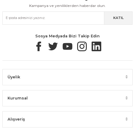
Kampanya ve yeniliklerden haberdar olun.
KATIL
Güvenli Paketleme
Taksit / Havale İle Alışveriş
Kolay İade & Değişim
Sosya Medyada Bizi Takip Edin
Üyelik
Kurumsal
Alışveriş