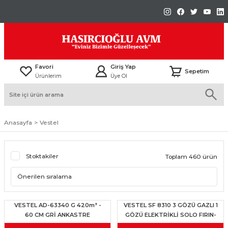
Favori
Giriş Yap
Sepetim
Ürünlerim
Üye Ol
Anasayfa
Vestel
Stoktakiler
Toplam 460 ürün
VESTEL AD-63340 G 420m³ -
VESTEL SF 8310 3 GÖZÜ GAZLI 1
60 CM GRİ ANKASTRE
GÖZÜ ELEKTRİKLİ SOLO FIRIN-
DAVLUMBAZ-20268167
20265468