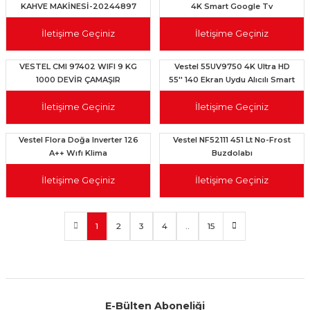
KAHVE MAKİNESİ-20244897
4K Smart Google Tv
İletişime Geçiniz
İletişime Geçiniz
VESTEL CMI 97402 WIFI 9 KG
Vestel 55UV9750 4K Ultra HD
1000 DEVİR ÇAMAŞIR
55'' 140 Ekran Uydu Alıcılı Smart
MAKİNESİ-20350198
LED TV
İletişime Geçiniz
İletişime Geçiniz
Vestel Flora Doğa Inverter 126
Vestel NF52111 451 Lt No-Frost
A++ Wıfı Klima
Buzdolabı
İletişime Geçiniz
İletişime Geçiniz
1
2
3
4
..
15
E-Bülten Aboneliği
Aynı Gün Kargo
Kolay İade & Değişim
Güvenli Alışveriş