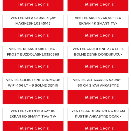
İletişime Geçiniz
İletişime Geçiniz
VESTEL SEFA C5040 X ÇAY
VESTEL 50UT9760 50'' 126
MAKİNESİ-20245143
EKRAN 4K SMART TV-
20300845
İletişime Geçiniz
İletişime Geçiniz
VESTEL NF64011 586 LT NO-
VESTEL CDL611 E NF 226 LT- 6
FROST BUZDOLABI-20350569
BÖLME DERİN DONDURUCU-
20350571
İletişime Geçiniz
İletişime Geçiniz
VESTEL CDL801 E NF DUOMODE
VESTEL AD-63340 S 420m³ -
WIFI 406 LT - 8 BÖLME DERİN
60 CM SİYAH ANKASTRE
DONDURUCU-20350460
DAVLUMBAZ-20267491
İletişime Geçiniz
İletişime Geçiniz
VESTEL 32HT9760 32'' 80
VESTEL AO-61041 RB DG 60 CM
EKRAN HD SMART TiVo TV-
RUSTİK ANKASTRE OCAK -
20300847
20350117
İletişime Geçiniz
İletişime Geçiniz