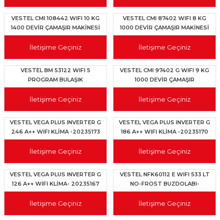
VESTEL CMI 108442 WIFI 10 KG
VESTEL CMI 87402 WIFI 8 KG
1400 DEVİR ÇAMAŞIR MAKİNESİ
1000 DEVİR ÇAMAŞIR MAKİNESİ
- 20350192
- 20350199
İletişime Geçiniz
İletişime Geçiniz
VESTEL BM 53122 WIFI 5
VESTEL CMI 97402 G WIFI 9 KG
PROGRAM BULAŞIK
1000 DEVİR ÇAMAŞIR
MAKİNESİ-20350396
MAKİNESİ-20350197
İletişime Geçiniz
İletişime Geçiniz
VESTEL VEGA PLUS INVERTER G
VESTEL VEGA PLUS INVERTER G
246 A++ WIFI KLİMA -20235173
186 A++ WIFI KLİMA -20235170
İletişime Geçiniz
İletişime Geçiniz
VESTEL VEGA PLUS INVERTER G
VESTEL NFK60112 E WIFI 533 LT
126 A++ WIFI KLİMA- 20235167
NO-FROST BUZDOLABI-
20260129
İletişime Geçiniz
İletişime Geçiniz