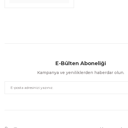
Aynı Gün Kargo
Kolay İade & Değişim
Güvenli Alışveriş
E-Bülten Aboneliği
Kampanya ve yeniliklerden haberdar olun.