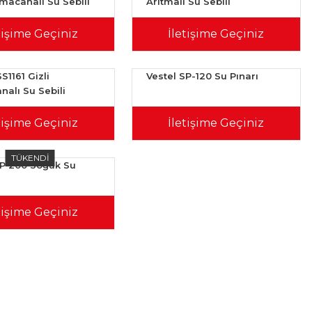
macanalı Su Sebili
Arıtmalı Su Sebili
tişime Geçiniz
İletişime Geçiniz
SS1161 Gizli
Vestel SP-120 Su Pınarı
alı Su Sebili
tişime Geçiniz
İletişime Geçiniz
TÜKENDİ
SP 200 Soğuk Su
tişime Geçiniz