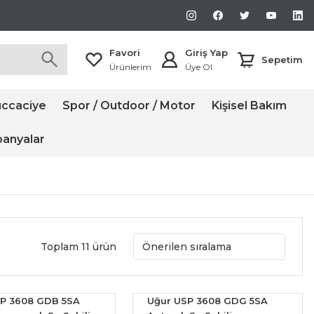
Favori
Giriş Yap
Sepetim
Ürünlerim
Üye Ol
ccaciye
Spor / Outdoor / Motor
Kişisel Bakım
anyalar
Toplam 11 ürün
P 3608 GDB 5SA
Uğur USP 3608 GDG 5SA