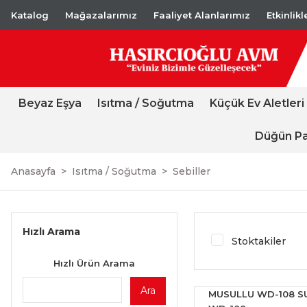
Katalog
Mağazalarımız
Faaliyet Alanlarımız
Etkinlik
Beyaz Eşya
Isıtma / Soğutma
Küçük Ev Aletleri
Düğün Pa
Anasayfa
Isıtma / Soğutma
Sebiller
Hızlı Arama
Stoktakiler
Hızlı Ürün Arama
Ara
MUSULLU WD-108 SU