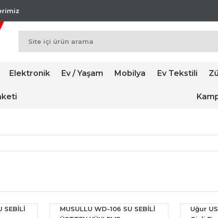
lerimiz
Elektronik
Ev / Yaşam
Mobilya
Ev Tekstili
Zü
keti
Kamp
 SEBİLİ
MUSULLU WD-106 SU SEBİLİ
Uğur US