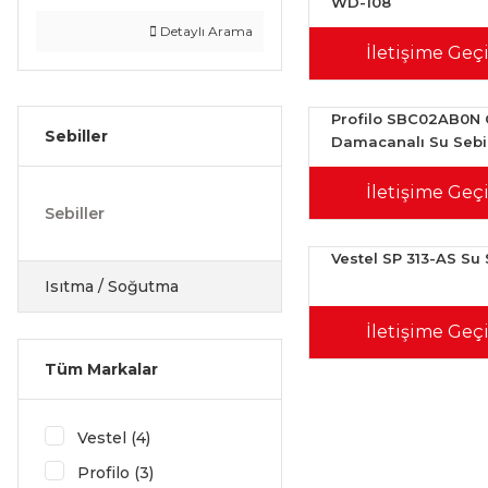
WD-108
Detaylı Arama
İletişime Geç
Profilo SBC02AB0N G
Sebiller
Damacanalı Su Sebil
İletişime Geç
Sebiller
Vestel SP 313-AS Su 
Isıtma / Soğutma
İletişime Geç
Tüm Markalar
Vestel (4)
Profilo (3)