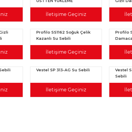
ÜSTTEN YÜKLEME
Gizli Da
iniz
İletişime Geçiniz
İle
izli
Profilo SS1162 Soğuk Çelik
Profilo 
i
Kazanlı Su Sebili
Damacan
iniz
İletişime Geçiniz
İle
Sebili
Vestel SP 313-AG Su Sebili
Vestel 
Sebili
iniz
İletişime Geçiniz
İle