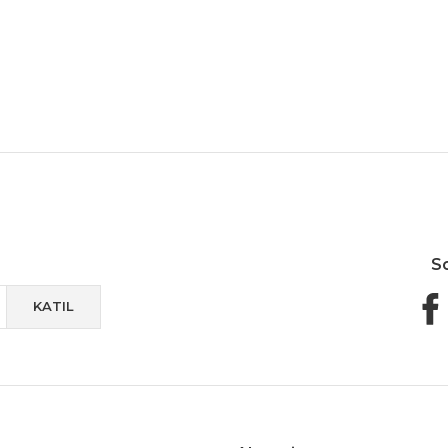
Güvenli Paketleme
Taksit / Havale İle Alışveriş
Kolay 
S
KATIL