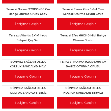
Terazzi Norma 92X195X86 Cm
Terazzi Evora Plus 3+1+1 Cam
Bahçe Oturma Grubu Capy
Sehpalı Oturma Grubu Ceviz
İletişime Geçiniz
İletişime Geçiniz
Terazzi Atlantis 2+1+1 Ireco
Terazzi Efes 68X140 Midi Bahçe
Sehpalı Çay Seti
Oturma Grubu
İletişime Geçiniz
İletişime Geçiniz
SÖNMEZ SAĞLAM DELLA
TERAZZİ NORMA 92X195X86 CM
KOLTUK SANDALYE- MAVİ
BAHÇE OTURMA GRUBU
ANTRASİT
İletişime Geçiniz
İletişime Geçiniz
SÖNMEZ SAĞLAM DELLA
SÖNMEZ SAĞLAM DELLA
KOLTUK SANDALYE-YEŞİL
KOLTUK SANDALYE-KIRMIZI
İletişime Geçiniz
İletişime Geçiniz