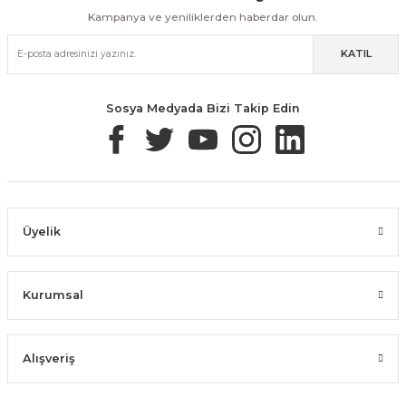
Kampanya ve yeniliklerden haberdar olun.
KATIL
Güvenli Paketleme
Taksit / Havale İle Alışveriş
Kolay İade & Değişim
Sosya Medyada Bizi Takip Edin
Üyelik
Kurumsal
Alışveriş