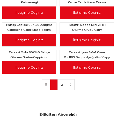
Kahverengi
Kahve Camlı Masa Takımı
İletişime Geçiniz
İletişime Geçiniz
Purtaş Capissi 90X150 Zeugma
Terazzi Rodos Mini 2+1+1
Cappicino Camlı Masa Takımı
Oturma Grubu Capy
İletişime Geçiniz
İletişime Geçiniz
Terazzi Oslo 80X140 Bahçe
Terazzi Lyon.3+1+1 Krem
Oturma Grubu-Cappicino
Dz.110S.Sehpa Ayağı+Puf.Capy
Mn.Olf
İletişime Geçiniz
İletişime Geçiniz
1
2
E-Bülten Aboneliği
Aynı Gün Kargo
Kolay İade & Değişim
Güvenli Alışveriş