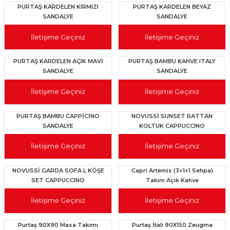
PURTAŞ KARDELEN KIRMIZI
PURTAŞ KARDELEN BEYAZ
SANDALYE
SANDALYE
İletişime Geçiniz
İletişime Geçiniz
PURTAŞ KARDELEN AÇIK MAVİ
PURTAŞ BAMBU KAHVE ITALY
SANDALYE
SANDALYE
İletişime Geçiniz
İletişime Geçiniz
PURTAŞ BAMBU CAPPİCİNO
NOVUSSİ SUNSET RATTAN
SANDALYE
KOLTUK CAPPUCCINO
İletişime Geçiniz
İletişime Geçiniz
NOVUSSİ GARDA SOFA L KÖŞE
Capri Artemis (3+1+1 Sehpa)
SET CAPPUCCINO
Takım Açık Kahve
İletişime Geçiniz
İletişime Geçiniz
Purtaş 90X90 Masa Takımı
Purtaş İtali 90X150 Zeugma