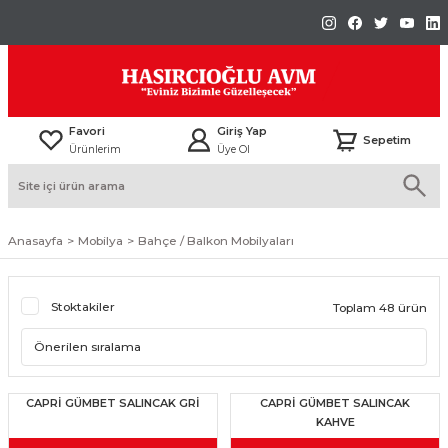
Favori
Giriş Yap
Sepetim
Ürünlerim
Üye Ol
Anasayfa
Mobilya
Bahçe / Balkon Mobilyaları
Stoktakiler
Toplam 48 ürün
CAPRİ GÜMBET SALINCAK GRİ
CAPRİ GÜMBET SALINCAK
KAHVE