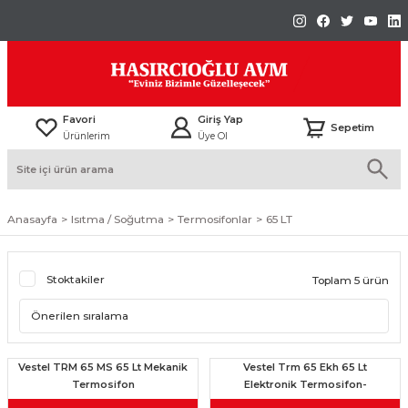
Favori
Giriş Yap
Sepetim
Ürünlerim
Üye Ol
Anasayfa
Isıtma / Soğutma
Termosifonlar
65 LT
Stoktakiler
Toplam 5 ürün
Vestel TRM 65 MS 65 Lt Mekanik
Vestel Trm 65 Ekh 65 Lt
Termosifon
Elektronik Termosifon-
20263584