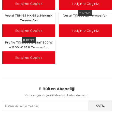
İletişime Geçiniz
İletişime Geçiniz
TÜKENDİ
Vestel TRM 65 MK 65 Lt Mekanik
Vestel TRM 65 EK Termosifon
Termosifon
İletişime Geçiniz
İletişime Geçiniz
TÜKENDİ
Profilo TRM6505 Digital 1800 W
+ 1200 W 65 lt Termosifon
İletişime Geçiniz
E-Bülten Aboneliği
Aynı Gün Kargo
Kolay İade & Değişim
Güvenli Alışveriş
Kampanya ve yeniliklerden haberdar olun.
KATIL
Güvenli Paketleme
Taksit / Havale İle Alışveriş
Kolay İade & Değişim