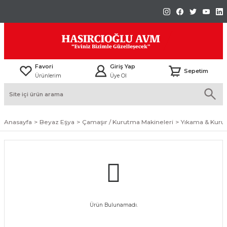
Favori
Giriş Yap
Sepetim
Ürünlerim
Üye Ol
Anasayfa
Beyaz Eşya
Çamaşır / Kurutma Makineleri
Yıkama & Kuru
Ürün Bulunamadı.