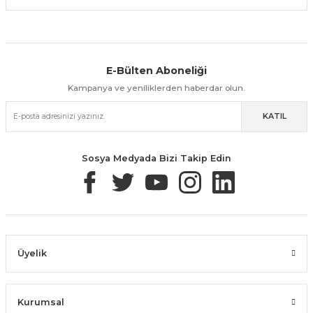
E-Bülten Aboneliği
Aynı Gün Kargo
Kolay İade & Değişim
Güvenli Alışveriş
Kampanya ve yeniliklerden haberdar olun.
KATIL
Güvenli Paketleme
Taksit / Havale İle Alışveriş
Kolay İade & Değişim
Sosya Medyada Bizi Takip Edin
Üyelik
Kurumsal