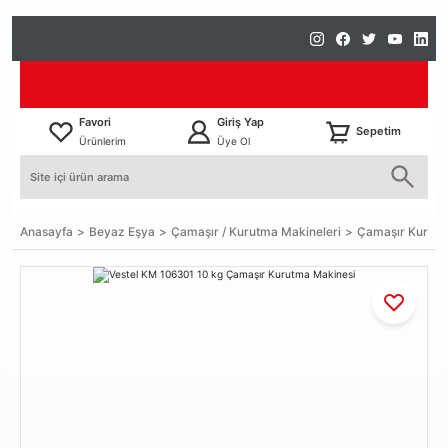
Favori
Giriş Yap
Sepetim
Ürünlerim
Üye Ol
Anasayfa
Beyaz Eşya
Çamaşır / Kurutma Makineleri
Çamaşır Kurutm