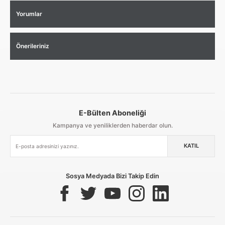
Yorumlar
Önerileriniz
E-Bülten Aboneliği
Aynı Gün Kargo
Kolay İade & Değişim
Güvenli Alışveriş
Kampanya ve yeniliklerden haberdar olun.
KATIL
Güvenli Paketleme
Taksit / Havale İle Alışveriş
Kolay İade & Değişim
Sosya Medyada Bizi Takip Edin