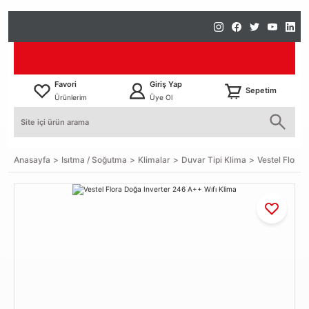
Favori
Giriş Yap
Sepetim
Ürünlerim
Üye Ol
Anasayfa
Isıtma / Soğutma
Klimalar
Duvar Tipi Klima
Vestel Flora