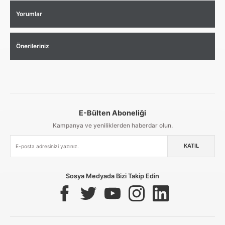
Yorumlar
Önerileriniz
E-Bülten Aboneliği
Aynı Gün Kargo
Kolay İade & Değişim
Güvenli Alışveriş
Kampanya ve yeniliklerden haberdar olun.
KATIL
Güvenli Paketleme
Taksit / Havale İle Alışveriş
Kolay İade & Değişim
Sosya Medyada Bizi Takip Edin