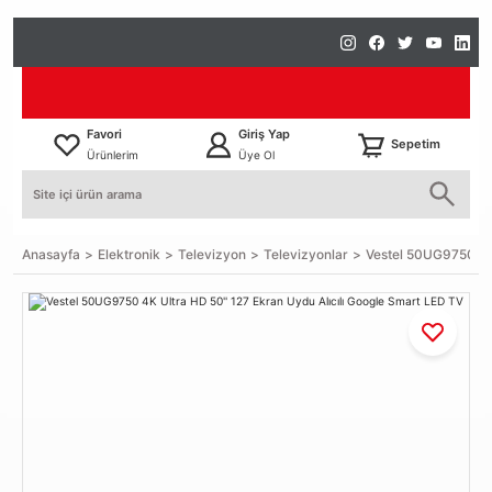
Favori
Giriş Yap
Sepetim
Ürünlerim
Üye Ol
Anasayfa
Elektronik
Televizyon
Televizyonlar
Vestel 50UG9750 4K 