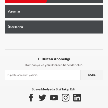
Yorumlar
Önerileriniz
E-Bülten Aboneliği
Aynı Gün Kargo
Kolay İade & Değişim
Güvenli Alışveriş
Kampanya ve yeniliklerden haberdar olun.
KATIL
Güvenli Paketleme
Taksit / Havale İle Alışveriş
Kolay İade & Değişim
Sosya Medyada Bizi Takip Edin