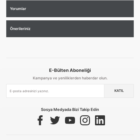
Yorumlar
Önerileriniz
E-Bülten Aboneliği
Aynı Gün Kargo
Kolay İade & Değişim
Güvenli Alışveriş
Kampanya ve yeniliklerden haberdar olun.
KATIL
Güvenli Paketleme
Taksit / Havale İle Alışveriş
Kolay İade & Değişim
Sosya Medyada Bizi Takip Edin