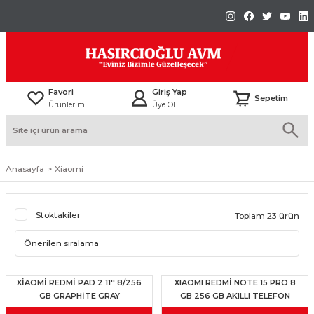
Favori
Giriş Yap
Sepetim
Ürünlerim
Üye Ol
Anasayfa
Xiaomi
Stoktakiler
Toplam 23 ürün
XİAOMİ REDMİ PAD 2 11'' 8/256
XIAOMI REDMİ NOTE 15 PRO 8
GB GRAPHİTE GRAY
GB 256 GB AKILLI TELEFON
GLACİER BLUE