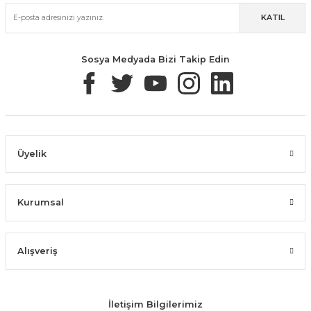
KATIL
Güvenli Paketleme
Taksit / Havale İle Alışveriş
Kolay İade & Değişim
Sosya Medyada Bizi Takip Edin
Üyelik
Kurumsal
Alışveriş
İletişim Bilgilerimiz