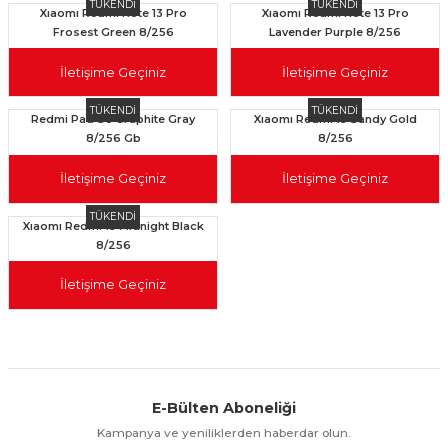
TÜKENDİ
TÜKENDİ
Xıaomı Redmi Note 13 Pro
Xıaomı Redmi Note 13 Pro
Frosest Green 8/256
Lavender Purple 8/256
İletişime Geçiniz
İletişime Geçiniz
TÜKENDİ
TÜKENDİ
Redmi Pad Se Graphite Gray
Xıaomı Redmi 13 Sandy Gold
8/256 Gb
8/256
İletişime Geçiniz
İletişime Geçiniz
TÜKENDİ
Xıaomı Redmi 13 Midnight Black
8/256
İletişime Geçiniz
E-Bülten Aboneliği
Aynı Gün Kargo
Kolay İade & Değişim
Güvenli Alışveriş
Kampanya ve yeniliklerden haberdar olun.