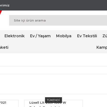
lerimiz
Elektronik
Ev / Yaşam
Mobilya
Ev Tekstili
Zü
keti
Kamp
TÜKENDİ
-7021
Lüxell LX-2831 1800 W