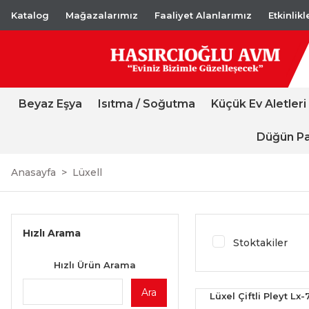
Katalog
Mağazalarımız
Faaliyet Alanlarımız
Etkinlik
Beyaz Eşya
Isıtma / Soğutma
Küçük Ev Aletleri
Düğün Pa
Anasayfa
Lüxell
Hızlı Arama
Stoktakiler
Hızlı Ürün Arama
Ara
Lüxel Çiftli Pleyt Lx