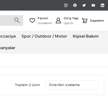
Favori
Giriş Yap
Sepetim
Ürünlerim
Üye Ol
ccaciye
Spor / Outdoor / Motor
Kişisel Bakım
anyalar
Toplam 2 ürün