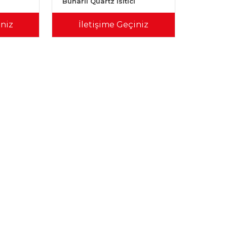
Buharlı Quartz Isıtıcı
iniz
İletişime Geçiniz