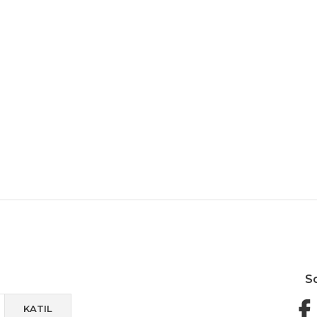
Güvenli Paketleme
Taksit / Havale İle Alışveriş
Kolay 
S
KATIL