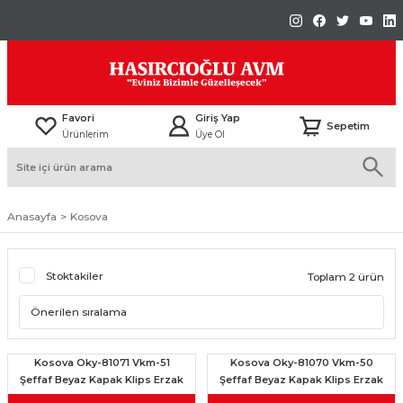
Favori
Giriş Yap
Sepetim
Ürünlerim
Üye Ol
Anasayfa
Kosova
Stoktakiler
Toplam 2 ürün
Kosova Oky-81071 Vkm-51
Kosova Oky-81070 Vkm-50
Şeffaf Beyaz Kapak Klips Erzak
Şeffaf Beyaz Kapak Klips Erzak
Kavanoz 900Ml
Kavanoz 700Ml