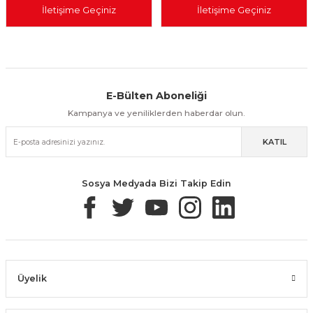
İletişime Geçiniz
İletişime Geçiniz
E-Bülten Aboneliği
Aynı Gün Kargo
Kolay İade & Değişim
Güvenli Alışveriş
Kampanya ve yeniliklerden haberdar olun.
KATIL
Güvenli Paketleme
Taksit / Havale İle Alışveriş
Kolay İade & Değişim
Sosya Medyada Bizi Takip Edin
Üyelik