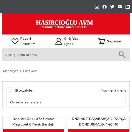
Favori
Giriş Yap
Sepetim
Ürünlerim
Üye Ol
Anasayfa
Dnz Art
Stoktakiler
Toplam 3 ürün
Dnz-Art Dnza0723 Hasır
DNZ-ART PAŞABAHÇE 2 PARÇA
Meşrubat 6 Renk Bardak
DONDURMALIK 440410