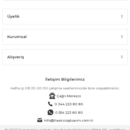
Üyelik
Kurumsal
Alışveriş
İletişim Bilgilerimiz
Hafta içi 08.30-20.00 çalışma saatlerimizde bize ulaşabilirsiniz.
Çağrı Merkezi
0 344 223 80 80
0 554 223 80 80
info@hasirciogluavm.com.tr
© 2022 Tüm hakları saklıdır. Kredi kartı bilgileriniz 256bit SSL sertifikası