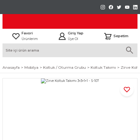
Favori
Giriş Yap
Sepetim
Ürünlerim
Üye Ol
Anasayfa
Mobilya
Koltuk / Oturma Grubu
Koltuk Takımı
Zirve Kolt