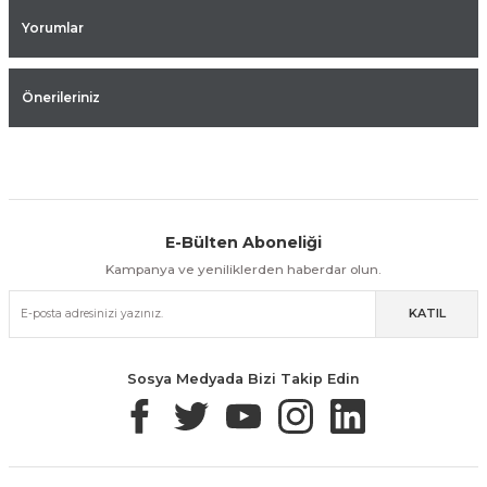
Yorumlar
Önerileriniz
E-Bülten Aboneliği
Aynı Gün Kargo
Kolay İade & Değişim
Güvenli Alışveriş
Kampanya ve yeniliklerden haberdar olun.
KATIL
Güvenli Paketleme
Taksit / Havale İle Alışveriş
Kolay İade & Değişim
Sosya Medyada Bizi Takip Edin