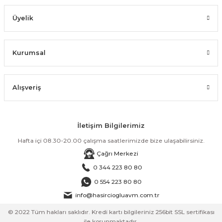
Üyelik
Kurumsal
Alışveriş
İletişim Bilgilerimiz
Hafta içi 08.30-20.00 çalışma saatlerimizde bize ulaşabilirsiniz.
Çağrı Merkezi
0 344 223 80 80
0 554 223 80 80
info@hasirciogluavm.com.tr
© 2022 Tüm hakları saklıdır. Kredi kartı bilgileriniz 256bit SSL sertifikası
ile korunmaktadır.