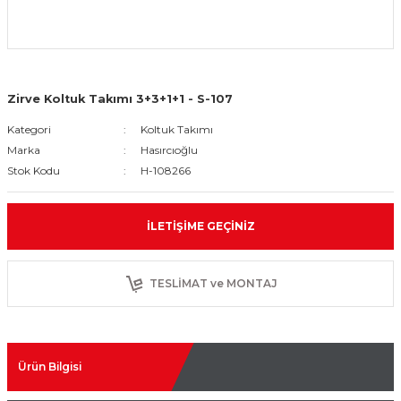
Zirve Koltuk Takımı 3+3+1+1 - S-107
Kategori
Koltuk Takımı
Marka
Hasırcıoğlu
Stok Kodu
H-108266
İLETIŞIME GEÇINIZ
TESLİMAT ve MONTAJ
Ürün Bilgisi