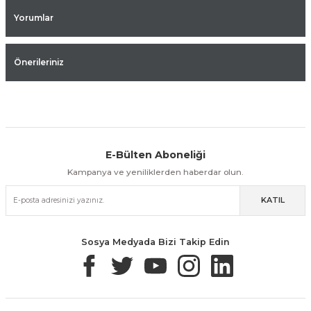
Yorumlar
Önerileriniz
E-Bülten Aboneliği
Aynı Gün Kargo
Kolay İade & Değişim
Güvenli Alışveriş
Kampanya ve yeniliklerden haberdar olun.
KATIL
Güvenli Paketleme
Taksit / Havale İle Alışveriş
Kolay İade & Değişim
Sosya Medyada Bizi Takip Edin