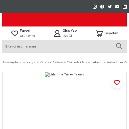
Favori
Giriş Yap
Sepetim
Ürünlerim
Üye Ol
Anasayfa
Mobilya
Yemek Odası
Yemek Odası Takımı
Valentina Y