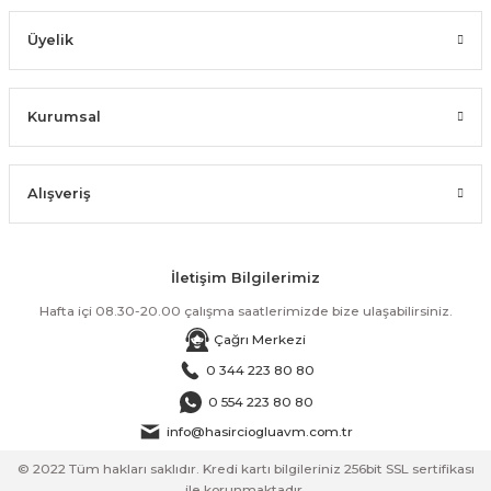
Üyelik
Kurumsal
Alışveriş
İletişim Bilgilerimiz
Hafta içi 08.30-20.00 çalışma saatlerimizde bize ulaşabilirsiniz.
Çağrı Merkezi
0 344 223 80 80
0 554 223 80 80
info@hasirciogluavm.com.tr
© 2022 Tüm hakları saklıdır. Kredi kartı bilgileriniz 256bit SSL sertifikası
ile korunmaktadır.