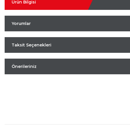
Ürün Bilgisi
Yorumlar
Taksit Seçenekleri
Önerileriniz
Aynı Gün Kargo
Kolay İade & Değişim
Güvenli Alışveriş