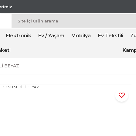
lerimiz
Elektronik
Ev / Yaşam
Mobilya
Ev Tekstili
Zü
keti
Kamp
Lİ BEYAZ