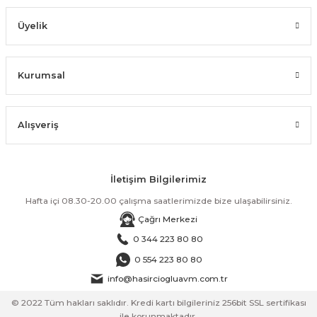
Üyelik
Kurumsal
Alışveriş
İletişim Bilgilerimiz
Hafta içi 08.30-20.00 çalışma saatlerimizde bize ulaşabilirsiniz.
Çağrı Merkezi
0 344 223 80 80
0 554 223 80 80
info@hasirciogluavm.com.tr
© 2022 Tüm hakları saklıdır. Kredi kartı bilgileriniz 256bit SSL sertifikası
ile korunmaktadır.