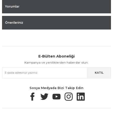
Yorumlar
Önerileriniz
E-Bülten Aboneliği
Aynı Gün Kargo
Kolay İade & Değişim
Güvenli Alışveriş
Kampanya ve yeniliklerden haberdar olun.
KATIL
Güvenli Paketleme
Taksit / Havale İle Alışveriş
Kolay İade & Değişim
Sosya Medyada Bizi Takip Edin