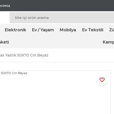
lerimiz
Elektronik
Ev / Yaşam
Mobilya
Ev Tekstili
Zü
keti
Kamp
lax Yastık 50X70 Cm Beyaz