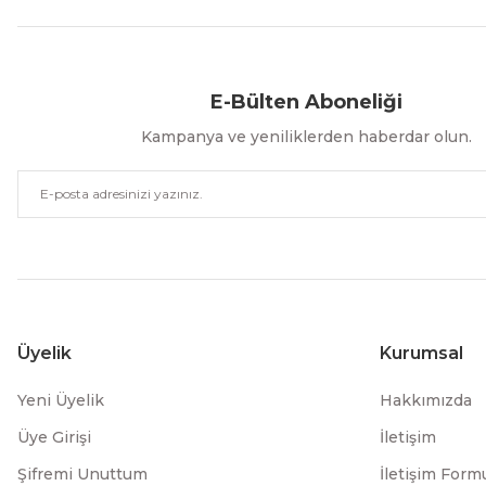
Aynı Gün Kargo
Kolay İade & Değişim
Güvenli Alışveriş
E-Bülten Aboneliği
Kampanya ve yeniliklerden haberdar olun.
Üyelik
Kurumsal
Yeni Üyelik
Hakkımızda
Üye Girişi
İletişim
Şifremi Unuttum
İletişim Form