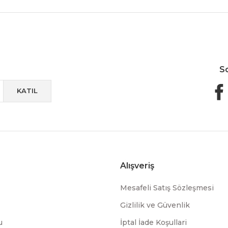
Güvenli Paketleme
Taksit / Havale İle Alışveriş
Kolay 
S
KATIL
Alışveriş
Mesafeli Satış Sözleşmesi
Gizlilik ve Güvenlik
u
İptal İade Koşullari