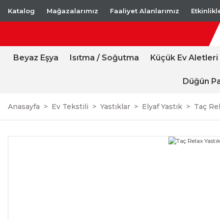
Katalog
Mağazalarımız
Faaliyet Alanlarımız
Etkinlik
Beyaz Eşya
Isıtma / Soğutma
Küçük Ev Aletleri
Düğün Pa
Anasayfa
Ev Tekstili
Yastıklar
Elyaf Yastık
Taç Re