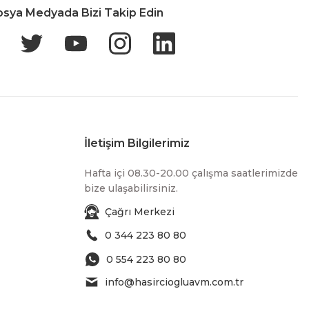
osya Medyada Bizi Takip Edin
İletişim Bilgilerimiz
Hafta içi 08.30-20.00 çalışma saatlerimizde
bize ulaşabilirsiniz.
Çağrı Merkezi
0 344 223 80 80
0 554 223 80 80
info@hasirciogluavm.com.tr