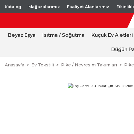
Katalog
Mağazalarımız
Faaliyet Alanlarımız
Etkinlik
Beyaz Eşya
Isıtma / Soğutma
Küçük Ev Aletleri
Düğün Pa
Anasayfa
Ev Tekstili
Pike / Nevresim Takımları
Pike