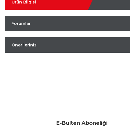
Ürün Bilgisi
Yorumlar
Önerileriniz
Aynı Gün Kargo
Kolay İade & Değişim
Güvenli Alışveriş
E-Bülten Aboneliği