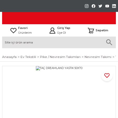
Favori
Giriş Yap
Sepetim
Ürünlerim
Üye Ol
Anasayfa
Ev Tekstili
Pike / Nevresim Takımları
Nevresim Takımı
T