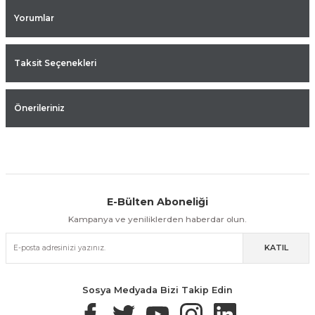
Yorumlar
Taksit Seçenekleri
Önerileriniz
E-Bülten Aboneliği
Aynı Gün Kargo
Kolay İade & Değişim
Güvenli Alışveriş
Kampanya ve yeniliklerden haberdar olun.
KATIL
Güvenli Paketleme
Taksit / Havale İle Alışveriş
Kolay İade & Değişim
Sosya Medyada Bizi Takip Edin