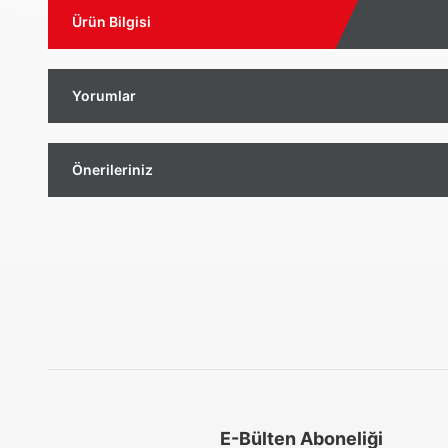
Ürün Bilgisi
Yorumlar
Önerileriniz
Aynı Gün Kargo
Kolay İade & Değişim
Güvenli Alışveriş
E-Bülten Aboneliği