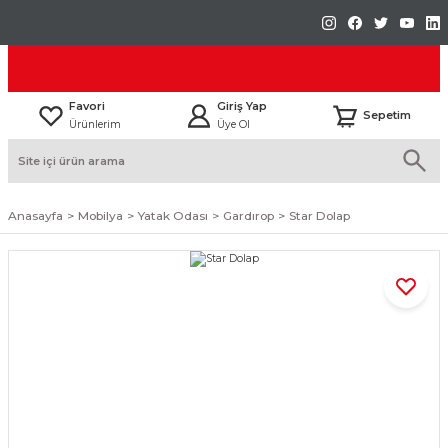
Favori
Giriş Yap
Sepetim
Ürünlerim
Üye Ol
Anasayfa
Mobilya
Yatak Odası
Gardırop
Star Dolap