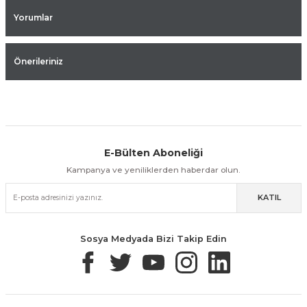
Yorumlar
Önerileriniz
E-Bülten Aboneliği
Aynı Gün Kargo
Kolay İade & Değişim
Güvenli Alışveriş
Kampanya ve yeniliklerden haberdar olun.
KATIL
Güvenli Paketleme
Taksit / Havale İle Alışveriş
Kolay İade & Değişim
Sosya Medyada Bizi Takip Edin