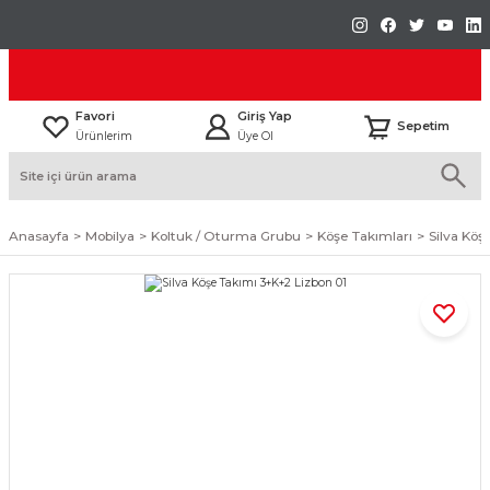
Favori
Giriş Yap
Sepetim
Ürünlerim
Üye Ol
Anasayfa
Mobilya
Koltuk / Oturma Grubu
Köşe Takımları
Silva Köş