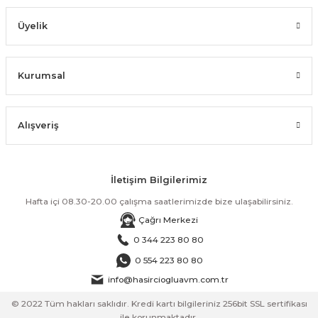
Üyelik
Kurumsal
Alışveriş
İletişim Bilgilerimiz
Hafta içi 08.30-20.00 çalışma saatlerimizde bize ulaşabilirsiniz.
Çağrı Merkezi
0 344 223 80 80
0 554 223 80 80
info@hasirciogluavm.com.tr
© 2022 Tüm hakları saklıdır. Kredi kartı bilgileriniz 256bit SSL sertifikası
ile korunmaktadır.