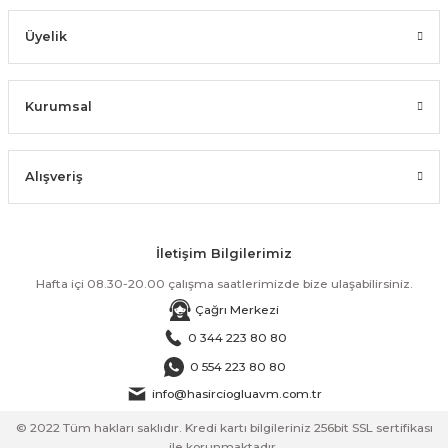
Üyelik
Kurumsal
Alışveriş
İletişim Bilgilerimiz
Hafta içi 08.30-20.00 çalışma saatlerimizde bize ulaşabilirsiniz.
Çağrı Merkezi
0 344 223 80 80
0 554 223 80 80
info@hasirciogluavm.com.tr
© 2022 Tüm hakları saklıdır. Kredi kartı bilgileriniz 256bit SSL sertifikası
ile korunmaktadır.