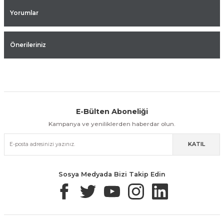
Yorumlar
Önerileriniz
E-Bülten Aboneliği
Aynı Gün Kargo
Kolay İade & Değişim
Güvenli Alışveriş
Kampanya ve yeniliklerden haberdar olun.
KATIL
Güvenli Paketleme
Taksit / Havale İle Alışveriş
Kolay İade & Değişim
Sosya Medyada Bizi Takip Edin