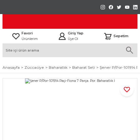
Favori
Giriş Yap
Sepetim
Ürünlerim
Üye Ol
Anasayfa
Züccaciye
Baharatlık
Baharat Seti
Şener P/Por-101914 Pa