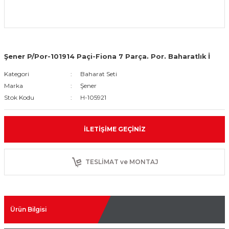
Şener P/Por-101914 Paçi-Fiona 7 Parça. Por. Baharatlık İ
Kategori
Baharat Seti
Marka
Şener
Stok Kodu
H-105921
İLETIŞIME GEÇINIZ
TESLİMAT ve MONTAJ
Ürün Bilgisi