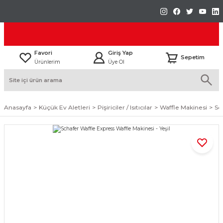
Favori
Giriş Yap
Sepetim
Ürünlerim
Üye Ol
Anasayfa
Küçük Ev Aletleri
Pişiriciler / Isıtıcılar
Waffle Makinesi
Sc