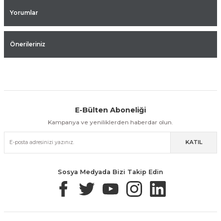
Yorumlar
Önerileriniz
E-Bülten Aboneliği
Aynı Gün Kargo
Kolay İade & Değişim
Güvenli Alışveriş
Kampanya ve yeniliklerden haberdar olun.
KATIL
Güvenli Paketleme
Taksit / Havale İle Alışveriş
Kolay İade & Değişim
Sosya Medyada Bizi Takip Edin