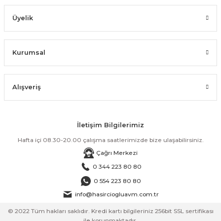
Üyelik
Kurumsal
Alışveriş
İletişim Bilgilerimiz
Hafta içi 08.30-20.00 çalışma saatlerimizde bize ulaşabilirsiniz.
Çağrı Merkezi
0 344 223 80 80
0 554 223 80 80
info@hasirciogluavm.com.tr
© 2022 Tüm hakları saklıdır. Kredi kartı bilgileriniz 256bit SSL sertifikası
ile korunmaktadır.