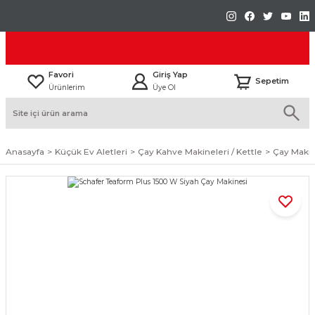
Favori
Giriş Yap
Sepetim
Ürünlerim
Üye Ol
Anasayfa
Küçük Ev Aletleri
Çay Kahve Makineleri / Kettle
Çay Makin