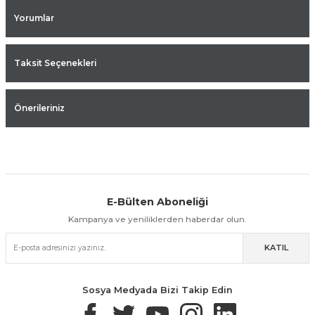
Yorumlar
Taksit Seçenekleri
Önerileriniz
E-Bülten Aboneliği
Aynı Gün Kargo
Kolay İade & Değişim
Güvenli Alışveriş
Kampanya ve yeniliklerden haberdar olun.
KATIL
Güvenli Paketleme
Taksit / Havale İle Alışveriş
Kolay İade & Değişim
Sosya Medyada Bizi Takip Edin